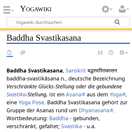
Yogawiki
Baddha Svastikasana
Baddha Svastikasana
,
Sanskrit
बद्धस्वस्तिकासन
baddha-svastikāsana n., deutsche Bezeichnung
Verschränkte Glücks-Stellung oder die gebundene
Svastika
-Stellung,
ist ein
Asana
aus dem
Yoga
,
eine
Yoga Pose
. Baddha Svastikasana gehört zur
Gruppe der Asanas rund um
Dhyanasana
.
Wortbedeutung:
Baddha
- gebunden,
verschränkt, gefaltet;
Svastika
- u.a.