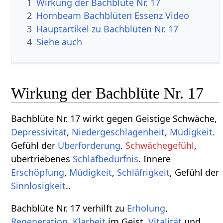
1
Wirkung der Bachblüte Nr. 17
2
Hornbeam Bachblüten Essenz Video
3
Hauptartikel zu Bachblüten Nr. 17
4
Siehe auch
Wirkung der Bachblüte Nr. 17
Bachblüte Nr. 17 wirkt gegen Geistige Schwäche,
Depressivität
,
Niedergeschlagenheit
,
Müdigkeit
.
Gefühl der
Überforderung
.
Schwächegefühl
,
übertriebenes
Schlafbedürfnis
. Innere
Erschöpfung
,
Müdigkeit
,
Schläfrigkeit
, Gefühl der
Sinnlosigkeit
..
Bachblüte Nr. 17 verhilft zu
Erholung
,
Regeneration
.
Klarheit
im Geist.
Vitalität
und