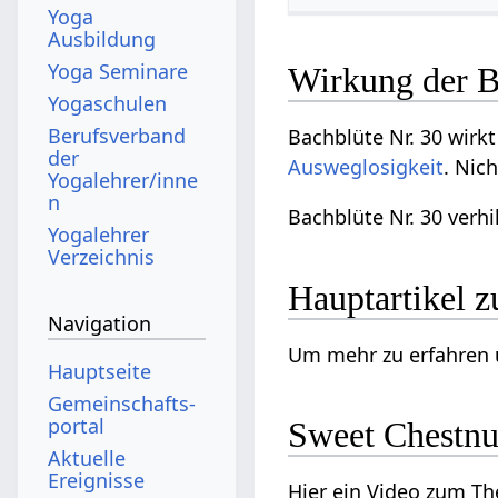
Yoga
Ausbildung
Yoga Seminare
Wirkung der B
Yogaschulen
Berufsverband
Bachblüte Nr. 30 wirk
der
Ausweglosigkeit
. Nic
Yogalehrer/inne
n
Bachblüte Nr. 30 verhi
Yogalehrer
Verzeichnis
Hauptartikel z
Navigation
Um mehr zu erfahren 
Hauptseite
Gemeinschafts­
portal
Sweet Chestnu
Aktuelle
Ereignisse
Hier ein Video zum T