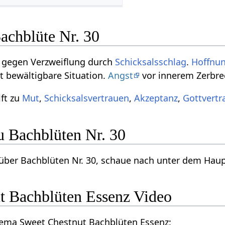
achblüte Nr. 30
t gegen Verzweiflung durch
Schicksalsschlag
.
Hoffnun
ht bewältigbare Situation.
Angst
vor innerem Zerbre
lft zu
Mut
,
Schicksalsvertrauen
,
Akzeptanz
,
Gottvertr
u Bachblüten Nr. 30
über Bachblüten Nr. 30, schaue nach unter dem Hau
t Bachblüten Essenz Video
hema Sweet Chestnut Bachblüten Essenz: