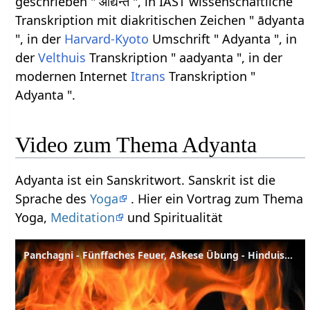
geschrieben " आद्यन्त ", in IAST wissenschaftliche
Transkription mit diakritischen Zeichen " ādyanta
", in der
Harvard-Kyoto
Umschrift " Adyanta ", in
der
Velthuis
Transkription " aadyanta ", in der
modernen Internet
Itrans
Transkription "
Adyanta ".
Video zum Thema Adyanta
Adyanta ist ein Sanskritwort. Sanskrit ist die
Sprache des
Yoga
. Hier ein Vortrag zum Thema
Yoga,
Meditation
und Spiritualität
Panchagni - Fünffaches Feuer, Askese Übung - Hinduismus Wörterbuch