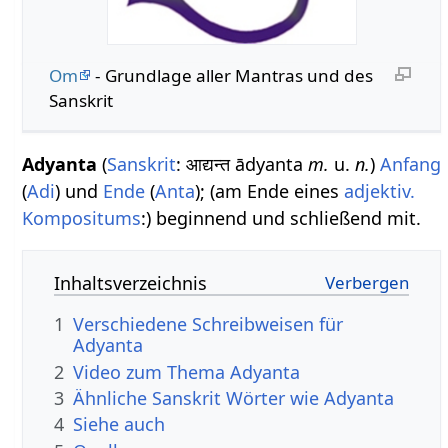
Om
- Grundlage aller Mantras und des
Sanskrit
Adyanta
(
Sanskrit
: आद्यन्त ādyanta
m.
u.
n.
)
Anfang
(
Adi
) und
Ende
(
Anta
); (am Ende eines
adjektiv.
Kompositums
:) beginnend und schließend mit.
Inhaltsverzeichnis
1
Verschiedene Schreibweisen für
Adyanta
2
Video zum Thema Adyanta
3
Ähnliche Sanskrit Wörter wie Adyanta
4
Siehe auch