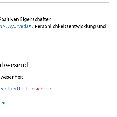
ositiven Eigenschaften
n
,
Ayurveda
, Persönlichkeitsentwicklung und
 abwesend
bwesenheit.
zentriertheit
,
Insichsein
.
eit