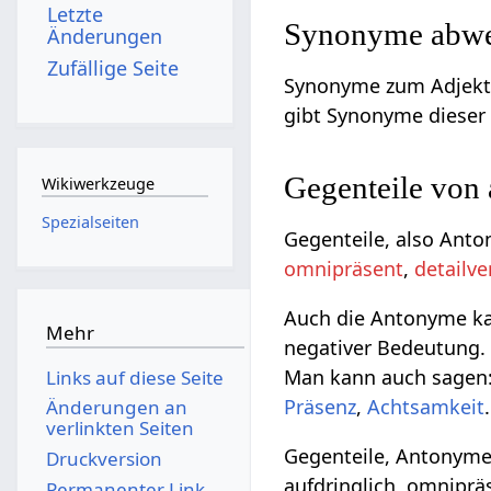
Letzte
Synonyme abwes
Änderungen
Zufällige Seite
Synonyme zum Adjekt
gibt Synonyme dieser E
Gegenteile von
Wikiwerkzeuge
Spezialseiten
Gegenteile, also Ant
omnipräsent
,
detailve
Auch die Antonyme kan
Mehr
negativer Bedeutung. 
Man kann auch sagen:
Links auf diese Seite
Präsenz
,
Achtsamkeit
.
Änderungen an
verlinkten Seiten
Gegenteile, Antonyme
Druckversion
aufdringlich, omnipräs
Permanenter Link