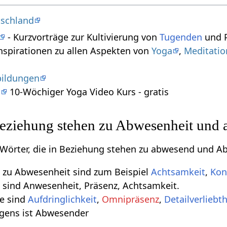
tschland
- Kurzvorträge zur Kultivierung von
Tugenden
und P
nspirationen zu allen Aspekten von
Yoga
,
Meditatio
bildungen
s
10-Wöchiger Yoga Video Kurs - gratis
 Beziehung stehen zu Abwesenheit und
e Wörter, die in Beziehung stehen zu abwesend und A
 zu Abwesenheit sind zum Beispiel
Achtsamkeit
,
Kon
 sind Anwesenheit, Präsenz, Achtsamkeit.
e sind
Aufdringlichkeit
,
Omnipräsenz
,
Detailverliebth
Agens ist Abwesender