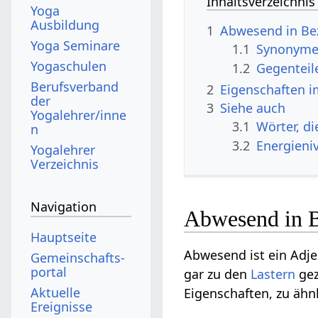
Inhaltsverzeichnis
Yoga
Ausbildung
1
Abwesend in Be
Yoga Seminare
1.1
Synonyme 
Yogaschulen
1.2
Gegenteil
Berufsverband
2
Eigenschaften i
der
3
Siehe auch
Yogalehrer/inne
3.1
Wörter, d
n
3.2
Energieni
Yogalehrer
Verzeichnis
Navigation
Abwesend in B
Hauptseite
Abwesend ist ein Adje
Gemeinschafts­
portal
gar zu den
Lastern
gez
Aktuelle
Eigenschaften, zu äh
Ereignisse