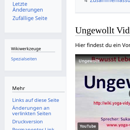
4
Zusammenfass
Letzte
Änderungen
Zufällige Seite
Ungewollt‏
Wikiwerkzeuge
Spezialseiten
Mehr
Links auf diese Seite
Änderungen an
verlinkten Seiten
Druckversion
YouTube
Permanenter Link