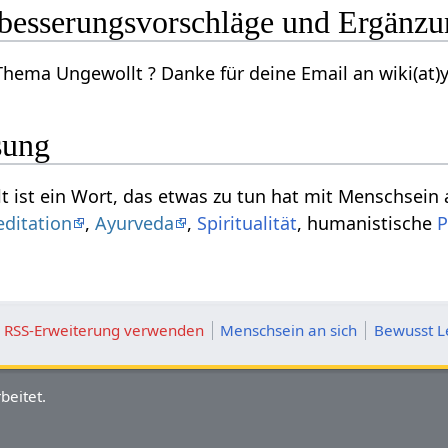
wollt‏‎ Verbesserungsvorschläge und Ergän
Kennst du mehr zum Thema Ungewollt‏‎ ? Danke für deine Email a
sung
Das Adjektiv Ungewollt‏‎ ist ein Wort, das etwas zu tun hat mit
ditation
,
Ayurveda
,
Spiritualität
, humanistische
P
ie RSS-Erweiterung verwenden
Menschsein an sich
Bewusst L
beitet.