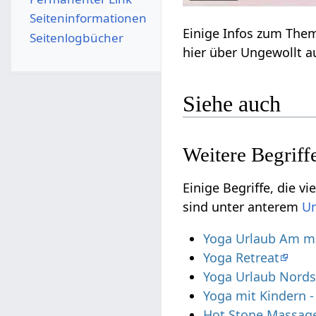
Seiten­­informationen
Seitenlogbücher
hie
Siehe auch
Einige Begriffe, die vielleicht nic
sind unter anterem
Yoga Urlaub Am m
Yoga Retreat
Yoga Urlaub Nord
Yoga mit Kindern 
Hot Stone Massag