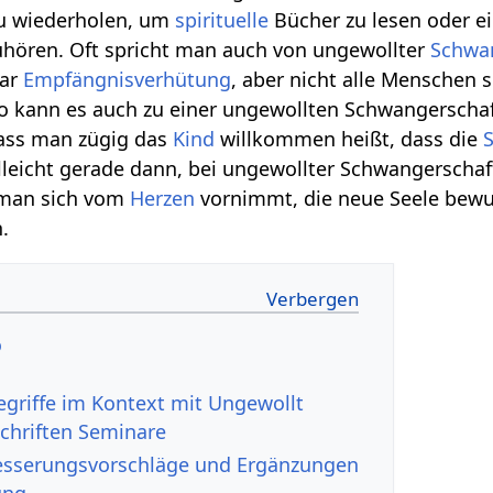
u wiederholen, um
spirituelle
Bücher zu lesen oder ei
hören. Oft spricht man auch von ungewollter
Schwa
war
Empfängnisverhütung
, aber nicht alle Menschen s
 so kann es auch zu einer ungewollten Schwangersch
dass man zügig das
Kind
willkommen heißt, dass die
lleicht gerade dann, bei ungewollter Schwangerschaft
 man sich vom
Herzen
vornimmt, die neue Seele bewu
.
o
Schriften Seminare
llt‏‎ Verbesserungsvorschläge und Ergänzungen