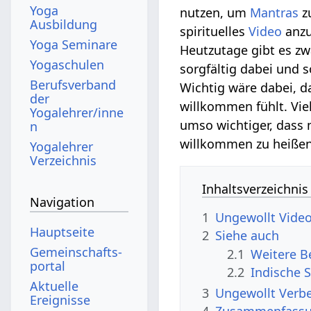
Yoga
nutzen, um
Mantras
z
Ausbildung
spirituelles
Video
anzu
Yoga Seminare
Heutzutage gibt es z
Yogaschulen
sorgfältig dabei und
Berufsverband
Wichtig wäre dabei, 
der
willkommen fühlt. Vie
Yogalehrer/inne
umso wichtiger, dass
n
willkommen zu heißen
Yogalehrer
Verzeichnis
Inhaltsverzeichnis
Navigation
1
Ungewollt‏‎ Vide
Hauptseite
2
Siehe auch
Gemeinschafts­
2.1
portal
2.2
Indische 
Aktuelle
3
Ungewo
Ereignisse