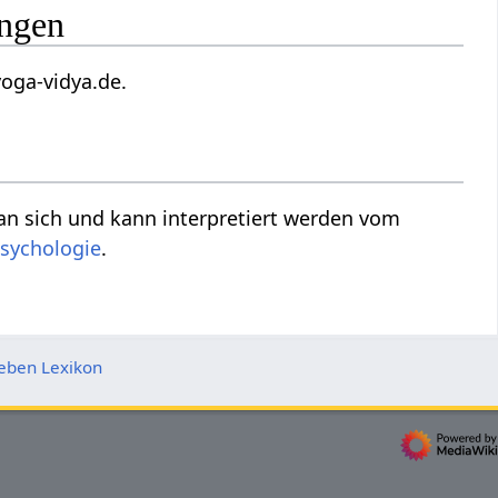
zungen
n wiki(at)yoga-vidya.de.
 Menschsein an sich und kann interpretiert werden vom
sychologie
.
eben Lexikon