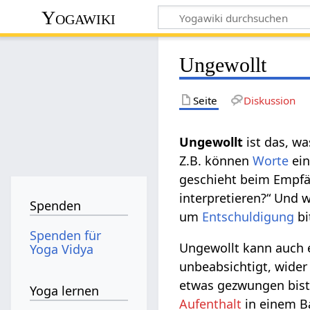
Yogawiki
Ungewollt
Seite
Diskussion
Ungewollt‏‎
ist das, w
Z.B. können
Worte
ein
geschieht beim Empfän
interpretieren?“ Und w
Spenden
um
Entschuldigung
bi
Spenden für
Ungewollt kann auch e
Yoga Vidya
unbeabsichtigt, wide
etwas gezwungen bist
Yoga lernen
Aufenthalt
in einem Ba