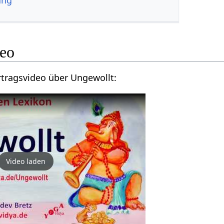
ung
‎ Video
Hier findest du ein Vortragsvideo über Ungewollt‏‎:
Video laden