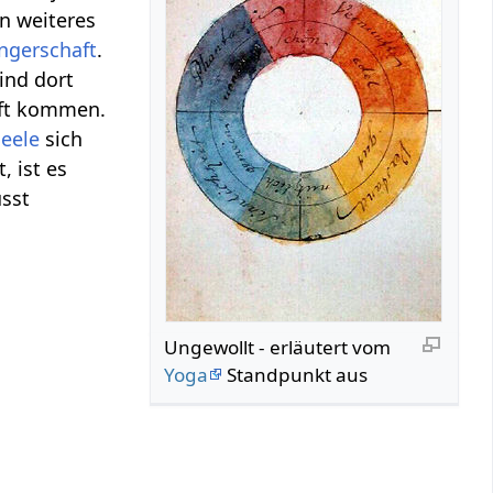
n weiteres
ngerschaft
.
ind dort
aft kommen.
Seele
sich
, ist es
sst
Ungewollt‏‎ - erläutert vom
Yoga
Standpunkt aus