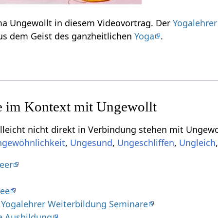
Einige Infos zum Thema Ungewollt‏‎ in diesem Videovortrag. Der
Yogalehrer
r über Ungewollt‏‎ aus dem Geist des ganzheitlichen
Yoga
.
ht direkt in Verbindung stehen mit Ungewollt‏‎, aber für dich von Interesse sein kön
,
,
,
eer
see
- Yogalehrer Weiterbildung Seminare
e Ausbildung