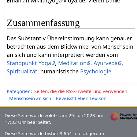
Email an wiki(at)yoga-vidya.de. Vielen Dank!
Zusammenfassung
Das Substantiv Übereinstimmung‏‎ kann genauer
betrachten aus dem Blickwinkel von Menschsein
an sich und kann interpretiert werden vom
Standpunkt
Yoga
,
Meditation
,
Ayurveda
,
Spiritualität
, humanistische
Psychologie
.
Kategorien
:
Seiten, die die RSS-Erweiterung verwenden
Menschsein an sich
Bewusst Leben Lexikon
Diese Seite wurde zuletzt am 29. Juli 2023 um
17:33 Uhr bearbeitet.
Diese Seite wurde bisher 3.654-mal abgerufen.