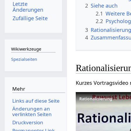
Letzte
2
Siehe auch
Änderungen
2.1
Zufällige Seite
2.2
Psycholog
3
4
Zusammenfass
Wikiwerkzeuge
Spezialseiten
Mehr
Links auf diese Seite
Änderungen an
verlinkten Seiten
Druckversion
Permanenter Link