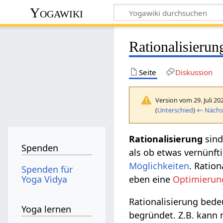
Yogawiki
Rationalisierun
Seite
Diskussion
Version vom 29. Juli 20
(
Unterschied
)
← Nächst
Rationalisierung‏‎
sin
Spenden
als ob etwas vernünfti
Möglichkeiten
. Ration
Spenden für
Yoga Vidya
eben eine
Optimierun
Rationalisierung bede
Yoga lernen
begründet. Z.B. kann