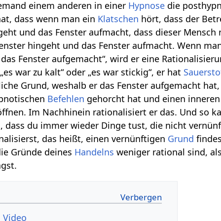
jemand einem anderen in einer
Hypnose
die posthypn
at, dass wenn man ein
Klatschen
hört, dass der Betr
geht und das Fenster aufmacht, dass dieser Mensch
enster hingeht und das Fenster aufmacht. Wenn ma
 das Fenster aufgemacht“, wird er eine Rationalisier
„es war zu kalt“ oder „es war stickig“, er hat
Sauersto
liche Grund, weshalb er das Fenster aufgemacht hat, 
ypnotischen
Befehlen
gehorcht hat und einen innere
öffnen. Im Nachhinein rationalisiert er das. Und so k
dass du immer wieder Dinge tust, die nicht vernünft
nalisierst, das heißt, einen vernünftigen
Grund
findes
die Gründe deines
Handelns
weniger rational sind, al
gst.
Rationalisierung‏‎ Video