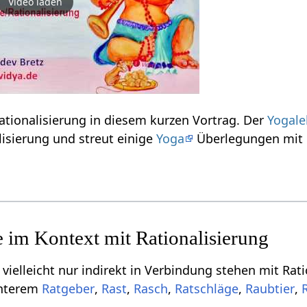
Video laden
Erfahre einiges über Rationalisierung‏‎ in diesem kurzen Vortrag. Der
Yogale
den Ausdruck Rationalisierung‏‎ und streut einige
Yoga
Überlegungen mit 
cht nur indirekt in Verbindung stehen mit Rationalisierung‏‎, aber für dich 
anterem
,
,
,
Ratschläge
,
,