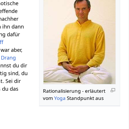
otische
effende
 nachher
n ihn dann
ung dafür
ff
war aber,
n
Drang
annst du dir
ig sind, du
t. Sei dir
s du das
Rationalisierung‏‎ - erläutert
vom
Yoga
Standpunkt aus