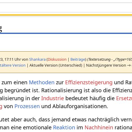
g
23, 17:11 Uhr von
Shankara
(
Diskussion
|
Beiträge
)
(Textersetzung - „/?type=1
ältere Version
| Aktuelle Version (Unterschied) | Nächstjüngere Version → 
d zum einen
Methoden
zur
Effizienzsteigerung
und Rat
g begründet ist. Rationalisierung ist also die Effizi
alisierung in der
Industrie
bedeutet häufig die
Erset
g
von
Prozessen
und Ablauforganisationen.
utet aber auch, dass jemand etwas nachträglich vern
 man eine emotionale
Reaktion
im
Nachhinein
rationa