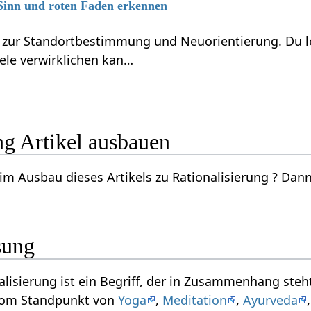
 Sinn und roten Faden erkennen
 zur Standortbestimmung und Neuorientierung. Du l
iele verwirklichen kan…
Rationalisierung‏‎ Artikel ausbauen
 Artikels zu Rationalisierung‏‎ ? Dann schicke doch eine Email an wiki(at)yoga-
sung
it Wirtschaft und Produkte und kann
 vom Standpunkt von
Yoga
,
Meditation
,
Ayurveda