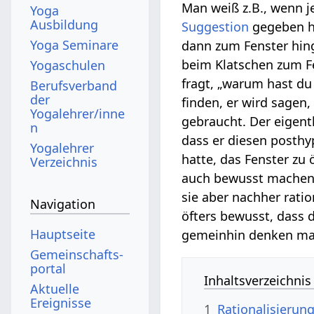
Man weiß z.B., wenn 
Yoga
Ausbildung
Suggestion
gegeben h
Yoga Seminare
dann zum Fenster hin
beim Klatschen zum F
Yogaschulen
fragt, „warum hast du
Berufsverband
der
finden, er wird sagen, 
Yogalehrer/inne
gebraucht. Der eigent
n
dass er diesen posth
Yogalehrer
hatte, das Fenster zu 
Verzeichnis
auch bewusst machen, 
sie aber nachher ratio
Navigation
öfters bewusst, dass 
Hauptseite
gemeinhin denken ma
Gemeinschafts­
portal
Inhaltsverzeichnis
Aktuelle
Ereignisse
1