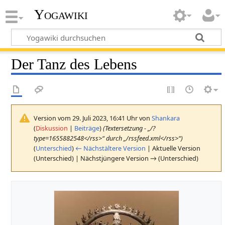
Yogawiki
Der Tanz des Lebens
Version vom 29. Juli 2023, 16:41 Uhr von
Shankara
(
Diskussion
|
Beiträge
)
(Textersetzung - „/?
type=1655882548</rss>“ durch „/rssfeed.xml</rss>“)
(
Unterschied
)
← Nächstältere Version
| Aktuelle Version
(Unterschied) | Nächstjüngere Version → (Unterschied)