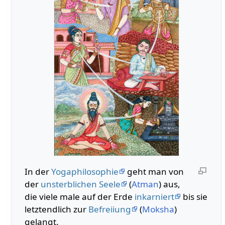
In der
Yogaphilosophie
geht man von
der
unsterblichen Seele
(
Atman
) aus,
die viele male auf der Erde
inkarniert
bis sie
letztendlich zur
Befreiiung
(
Moksha
)
gelangt.