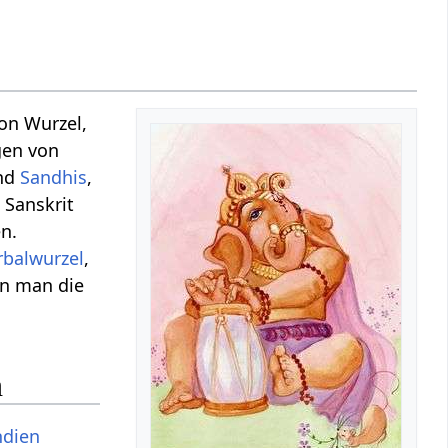
von Wurzel,
gen von
und
Sandhis
,
 Sanskrit
n.
rbalwurzel
,
nn man die
h
ndien