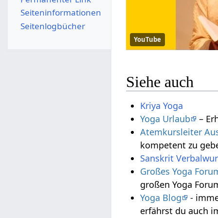
Seiten­­informationen
Seitenlogbücher
YouTube
Siehe auch
Kriya Yoga
Yoga Urlaub
– Erh
Atemkursleiter Au
kompetent zu geb
Sanskrit Verbalwur
Großes Yoga Foru
großen Yoga Forum
Yoga Blog
- imme
erfährst du auch 