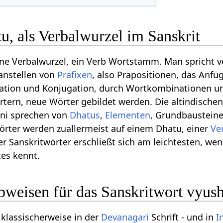
u, als Verbalwurzel im Sanskrit
eine Verbalwurzel, ein Verb Wortstamm. Man spricht 
anstellen von
Präfixen
, also Präpositionen, das Anfü
nation und Konjugation, durch Wortkombinationen 
ern, neue Wörter gebildet werden. Die altindischen
ni sprechen von
Dhatus
,
Elementen
, Grundbausteine
örter werden zuallermeist auf einem Dhatu, einer
Ve
r Sanskritwörter erschließt sich am leichtesten, we
es kennt.
bweisen für das Sanskritwort vyus
 klassischerweise in der
Devanagari
Schrift - und in
I