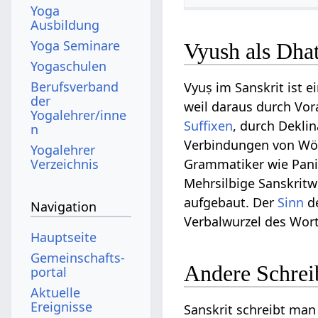
Yoga
Ausbildung
Yoga Seminare
Vyush als Dhat
Yogaschulen
Berufsverband
Vyuṣ im Sanskrit ist 
der
weil daraus durch Vor
Yogalehrer/inne
Suffixen
, durch Dekli
n
Verbindungen von Wört
Yogalehrer
Verzeichnis
Grammatiker wie Pani
Mehrsilbige Sanskritw
aufgebaut. Der
Sinn
de
Navigation
Verbalwurzel des Wort
Hauptseite
Gemeinschafts­
Andere Schrei
portal
Aktuelle
Ereignisse
Sanskrit schreibt man