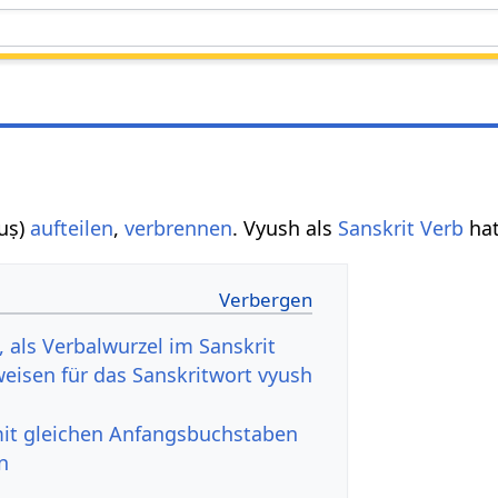
vyuṣ)
aufteilen
,
verbrennen
. Vyush als
Sanskrit Verb
hat
 als Verbalwurzel im Sanskrit
eisen für das Sanskritwort vyush
mit gleichen Anfangsbuchstaben
n