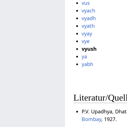
vus
vyach
vyadh
vyath
vyay
vye
vyush
ya
yabh
Literatur/Quel
P.V. Upadhya, Dha
Bombay
, 1927.