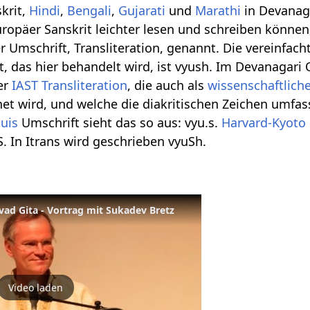
krit,
Hindi
,
Bengali
,
Gujarati
und
Marathi
in Devanag
ropäer Sanskrit leichter lesen und schreiben können,
 Umschrift, Transliteration, genannt. Die vereinfach
, das hier behandelt wird, ist vyush. Im Devanagari 
der
IAST
Transliteration
, die auch als
wissenschaftlich
et wird, und welche die diakritischen Zeichen umfass
huis
Umschrift sieht das so aus: vyu.s.
Harvard-Kyoto
uS. In Itrans wird geschrieben vyuSh.
vad Gita - Vortrag mit Sukadev Bretz
Video laden