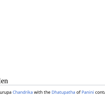
len
turupa
Chandrika
with the
Dhatupatha
of
Panini
conta