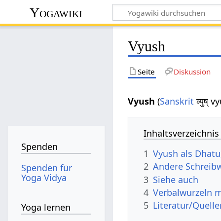
Yogawiki
Vyush
Seite
Diskussion
Vyush
(
Sanskrit
व्युष् 
Inhaltsverzeichnis
Spenden
1
Vyush als Dhatu,
2
Andere Schreibw
Spenden für
Yoga Vidya
3
Siehe auch
4
Verbalwurzeln 
5
Literatur/Quelle
Yoga lernen