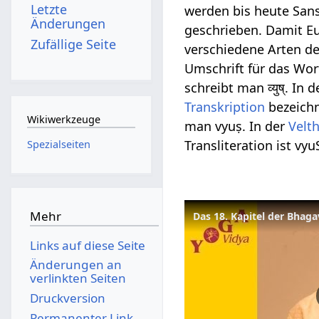
Letzte
werden bis heute Sans
Änderungen
geschrieben. Damit Eu
Zufällige Seite
verschiedene Arten der
Umschrift für das Wort
schreibt man व्युष्. In 
Transkription
bezeichn
Wikiwerkzeuge
man vyuṣ. In der
Velt
Transliteration ist vy
Spezialseiten
Mehr
Das 18. Kapitel der Bhaga
Links auf diese Seite
Änderungen an
verlinkten Seiten
Druckversion
Permanenter Link