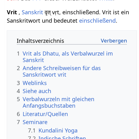
Vrit
,
Sanskrit
वृत् vṛt, einschließend. Vrit ist ein
Sanskritwort und bedeutet
einschließend
.
Inhaltsverzeichnis
1
Vrit als Dhatu, als Verbalwurzel im
Sanskrit
2
Andere Schreibweisen für das
Sanskritwort vrit
3
Weblinks
4
Siehe auch
5
Verbalwurzeln mit gleichen
Anfangsbuchstaben
6
Literatur/Quellen
7
Seminare
7.1
Kundalini Yoga
7.2
Indische Schriften