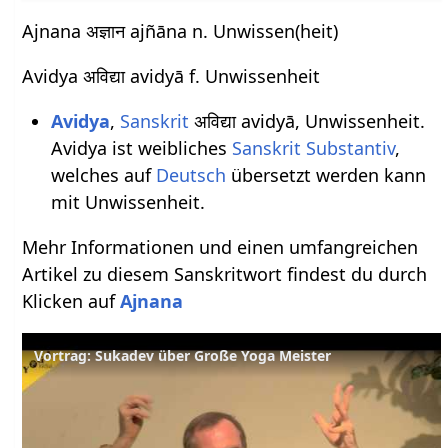
Ajnana अज्ञान ajñāna n. Unwissen(heit)
Avidya अविद्या avidyā f. Unwissenheit
Avidya
,
Sanskrit
अविद्या avidyā, Unwissenheit.
Avidya ist weibliches
Sanskrit
Substantiv
,
welches auf
Deutsch
übersetzt werden kann
mit Unwissenheit.
Mehr Informationen und einen umfangreichen
Artikel zu diesem Sanskritwort findest du durch
Klicken auf
Ajnana
Vortrag: Sukadev über Große Yoga Meister