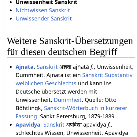
Unwissenheit Sanskrit
Nichtwissen Sanskrit
Unwissender Sanskrit
Weitere Sanskrit-Übersetzungen
für diesen deutschen Begriff
Ajnata
,
Sanskrit
अज्ञता ajñatā
f.
, Unwissenheit,
Dummheit. Ajnata ist ein
Sanskrit Substantiv
weiblichen
Geschlechts
und kann ins
Deutsche übersetzt werden mit
Unwissenheit,
Dummheit
. Quelle: Otto
Böhtlingk,
Sanskrit-Wörterbuch in kürzerer
Fassung
. Sankt Petersburg, 1879-1889.
Apavidya
,
Sanskrit
अपविद्या apavidyā
f.
,
schlechtes Wissen, Unwissenheit. Apavidya