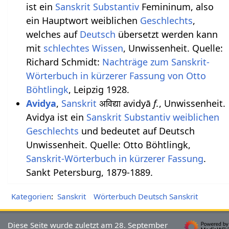
ist ein
Sanskrit Substantiv
Femininum, also
ein Hauptwort weiblichen
Geschlechts
,
welches auf
Deutsch
übersetzt werden kann
mit
schlechtes
Wissen
, Unwissenheit. Quelle:
Richard Schmidt:
Nachträge zum Sanskrit-
Wörterbuch in kürzerer Fassung von Otto
Böhtlingk
, Leipzig 1928.
Avidya
,
Sanskrit
अविद्या avidyā
f.
, Unwissenheit.
Avidya ist ein
Sanskrit Substantiv
weiblichen
Geschlechts
und bedeutet auf Deutsch
Unwissenheit. Quelle: Otto Böhtlingk,
Sanskrit-Wörterbuch in kürzerer Fassung
.
Sankt Petersburg, 1879-1889.
Kategorien
:
Sanskrit
Wörterbuch Deutsch Sanskrit
Diese Seite wurde zuletzt am 28. September