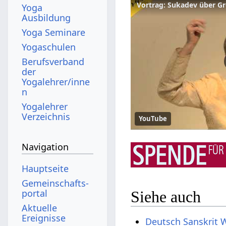
Vortrag: Sukadev über G
Yoga
Ausbildung
Yoga Seminare
Yogaschulen
Berufsverband
der
Yogalehrer/inne
n
Yogalehrer
Verzeichnis
YouTube
Navigation
Hauptseite
Gemeinschafts­
portal
Siehe auch
Aktuelle
Ereignisse
Deutsch Sanskrit 