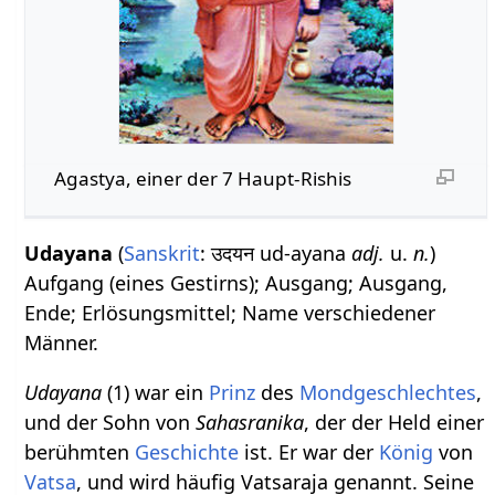
Agastya, einer der 7 Haupt-Rishis
Udayana
(
Sanskrit
: उदयन ud-ayana
adj.
u.
n.
)
Aufgang (eines Gestirns); Ausgang; Ausgang,
Ende; Erlösungsmittel; Name verschiedener
Männer.
Udayana
(1) war ein
Prinz
des
Mondgeschlechtes
,
und der Sohn von
Sahasranika
, der der Held einer
berühmten
Geschichte
ist. Er war der
König
von
Vatsa
, und wird häufig Vatsaraja genannt. Seine