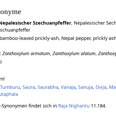
nonyme
Nepalesischer Szechuanpfeffer
, Nepalesischer Sech
tschuanpfeffer
amboo-leaved prickly-ash, Nepal pepper, prickly ash,
:
Zanthoxylum armatum
,
Zanthoxylum alatum
,
Zanthox
l
mmī
,
Tumburu
,
Saura
,
Saurabha
,
Vanaja
,
Sanuja
,
Dvija
,
Ma
utaphala
it-Synonymen findet sich in
Raja Nighantu
11.184.