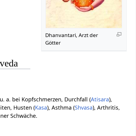
Dhanvantari, Arzt der
Götter
rveda
t u. a. bei Kopfschmerzen, Durchfall (
Atisara
),
ten, Husten (
Kasa
), Asthma (
Shvasa
), Arthritis,
ner Schwäche.
.