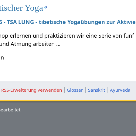
tischer Yoga
025 - TSA LUNG - tibetische Yogaübungen zur Aktivi
p erlernen und praktizieren wir eine Serie von fünf
und Atmung arbeiten …
hn
ie RSS-Erweiterung verwenden
Glossar
Sanskrit
Ayurveda
earbeitet.