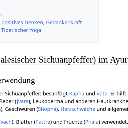
n
, positives Denken, Gedankenkraft
 Tibetischer Yoga
lesischer Sichuanpfeffer) im Ayu
erwendung
r Sichuanpfeffer) besänftigt
Kapha
und
Vata
. Er hilf
 Fieber (
Jvara
), Leukoderma und anderen Hautkrankhei
a
), Geschwüren (
Shopha
),
Herzschwäche
und allgemei
Tvach
), Blätter (
Pattra
) und Früchte (
Phala
) verwendet