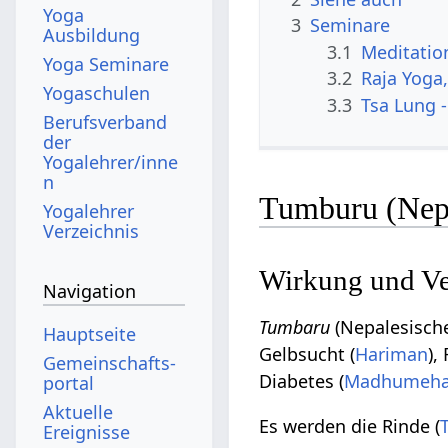
Yoga
3
Seminare
Ausbildung
3.1
Meditatio
Yoga Seminare
3.2
Raja Yoga
Yogaschulen
3.3
Tsa Lung -
Berufsverband
der
Yogalehrer/inne
n
Tumburu (Nepa
Yogalehrer
Verzeichnis
Wirkung und V
Navigation
Tumbaru
(Nepalesische
Hauptseite
Gelbsucht (
Hariman
),
Gemeinschafts­
Diabetes (
Madhumeh
portal
Aktuelle
Es werden die Rinde (
Ereignisse