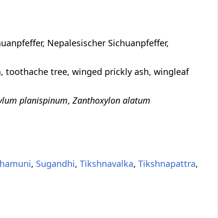
uanpfeffer, Nepalesischer Sichuanpfeffer,
 toothache tree, winged prickly ash, wingleaf
ylum planispinum
,
Zanthoxylon alatum
hamuni
,
Sugandhi
,
Tikshnavalka
,
Tikshnapattra
,