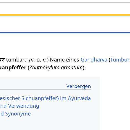
ुम्बरु tumbaru
m.
u.
n.
) Name eines
Gandharva
(
Tumbur
uanpfeffer
(
Zanthoxylum armatum
).
sischer Sichuanpfeffer) im Ayurveda
und Verwendung
d Synonyme