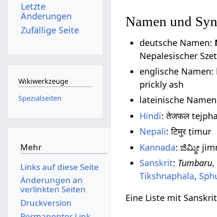
Letzte
Änderungen
Namen und Sy
Zufällige Seite
deutsche Namen:
Nepalesischer Sze
englische Namen: b
Wikiwerkzeuge
prickly ash
Spezialseiten
lateinische Namen
Hindi
: तेजफल tejpha
Nepali
: टिमुर ṭimur
Kannada
: ಜಿಮ್ಮೀ ji
Mehr
Sanskrit
:
Tumbaru
Links auf diese Seite
Tikshnaphala
,
Sph
Änderungen an
verlinkten Seiten
Eine Liste mit Sanskr
Druckversion
Permanenter Link