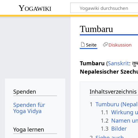
Yogawiki
Tumbaru
Seite
Diskussion
Tumbaru
(
Sanskrit
: त
Nepalesischer Szech
Inhaltsverzeichnis
Spenden
1
Tumburu (Nepale
Spenden für
Yoga Vidya
1.1
Wirkung 
1.2
Namen un
1.3
Bilder
Yoga lernen
2
Siehe auch