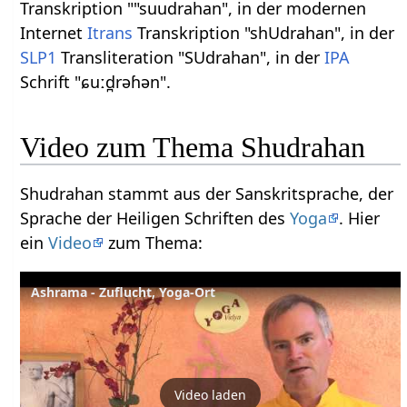
Transkription ""suudrahan", in der modernen
Internet
Itrans
Transkription "shUdrahan", in der
SLP1
Transliteration "SUdrahan", in der
IPA
Schrift "ɕuːd̪rəɦən".
Video zum Thema Shudrahan
Shudrahan stammt aus der Sanskritsprache, der
Sprache der Heiligen Schriften des
Yoga
. Hier
ein
Video
zum Thema:
Ashrama - Zuflucht, Yoga-Ort
Video laden