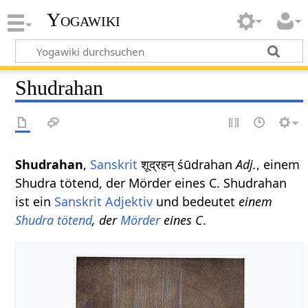
Yogawiki
Shudrahan
Shudrahan
,
Sanskrit
शूद्रहन् śūdrahan
Adj.
, einem
Shudra tötend, der Mörder eines C. Shudrahan
ist ein
Sanskrit Adjektiv
und bedeutet
einem
Shudra
tötend
, der
Mörder
eines C
.