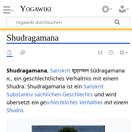
Yogawiki
Shudragamana
Shudragamana
,
Sanskrit
शूद्रगमन śūdragamana
n.
, ein geschlechtliches Verhältnis mit einem
Shudra. Shudragamana ist ein
Sanskrit
Substantiv
sächlichen
Geschlechts
und wird
übersetzt
ein ge
schlechtliches
Verhältnis
mit einem
Shudra
.