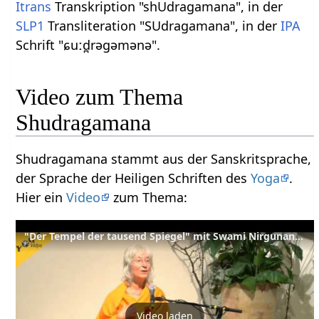
Itrans
Transkription "shUdragamana", in der
SLP1
Transliteration "SUdragamana", in der
IPA
Schrift "ɕuːd̪rəɡəmənə".
Video zum Thema
Shudragamana
Shudragamana stammt aus der Sanskritsprache,
der Sprache der Heiligen Schriften des
Yoga
.
Hier ein
Video
zum Thema:
"Der Tempel der tausend Spiegel" mit Swami Nirgunananda
Video laden