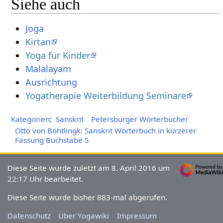
Siehe auch
Joga
Kirtan
Yoga für Kinder
Ausrichtung
Yogatherapie Weiterbildung Seminare
Kategorien
:
Sanskrit
Petersburger Wörterbücher
Otto von Böhtlingk: Sanskrit Wörterbuch in kürzerer
Fassung Buchstabe S
Diese Seite wurde zuletzt am 8. April 2016 um
22:17 Uhr bearbeitet.
Diese Seite wurde bisher 883-mal abgerufen.
Datenschutz
Über Yogawiki
Impressum