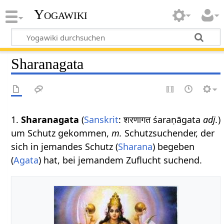
Yogawiki
Sharanagata
1.
Sharanagata
(
Sanskrit
: शरणागत śaraṇāgata
adj.
)
um Schutz gekommen,
m.
Schutzsuchender, der
sich in jemandes Schutz (
Sharana
) begeben
(
Agata
) hat, bei jemandem Zuflucht suchend.