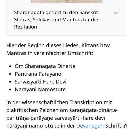
Sharanagata gehört zu den Sanskrit
Stotras, Shlokas und Mantras für die
Rezitation
Hier der Beginn dieses Liedes, Kirtans bzw.
Mantras in vereinfachter Umschrift:
Om Sharanagata Dinarta
Paritrana Parayane
Sarvasyarti Hare Devi
Narayani Namostute
in der wissenschaftlichen Transkription mit
diakritischen Zeichen om śaraṇāgata-dīnārta-
paritrāṇa-parāyaṇe sarvasyārti-hare devi
nārāyaṇi namo 'stu te in der
Devanagari
Schrift ॐ