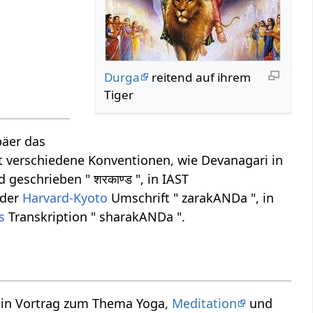
Durga
reitend auf ihrem
Tiger
päer das
ibt verschiedene Konventionen, wie Devanagari in
geschrieben " शरकाण्ड ", in IAST
 der
Harvard-Kyoto
Umschrift " zarakANDa ", in
s
Transkription " sharakANDa ".
 ein Vortrag zum Thema Yoga,
Meditation
und