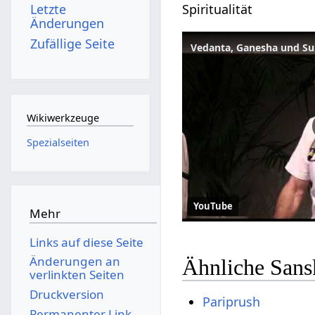
Spiritualität
Letzte
Änderungen
Zufällige Seite
Vedanta, Ganesha und S
Wikiwerkzeuge
Spezialseiten
YouTube
Mehr
Links auf diese Seite
Änderungen an
Ähnliche Sans
verlinkten Seiten
Druckversion
Pariprush
Permanenter Link