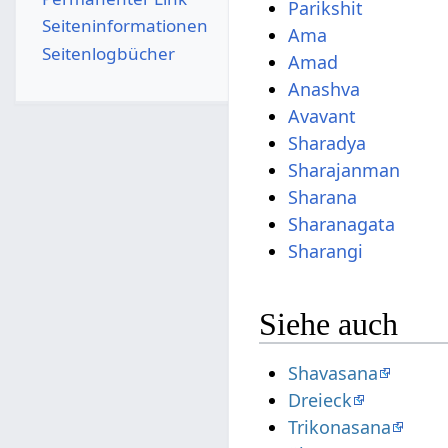
Parikshit
Seiten­­informationen
Ama
Seitenlogbücher
Amad
Anashva
Avavant
Sharadya
Sharajanman
Sharana
Sharanagata
Sharangi
Siehe auch
Shavasana
Dreieck
Trikonasana