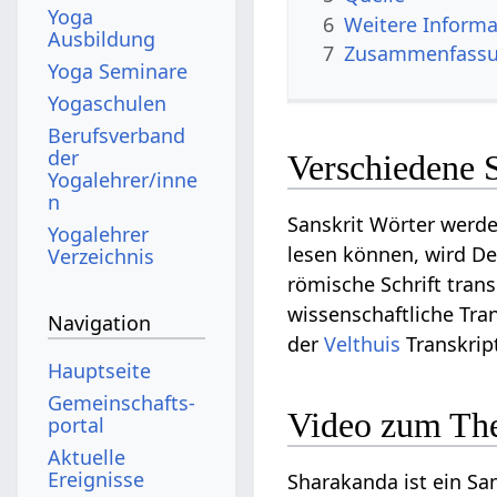
Yoga
6
Weitere Informa
Ausbildung
7
Zusammenfassun
Yoga Seminare
Yogaschulen
Berufsverband
der
Verschiedene 
Yogalehrer/inne
n
Sanskrit Wörter werde
Yogalehrer
lesen können, wird De
Verzeichnis
römische Schrift trans
wissenschaftliche Tran
Navigation
der
Velthuis
Transkript
Hauptseite
Gemeinschafts­
Video zum Th
portal
Aktuelle
Ereignisse
Sharakanda ist ein San