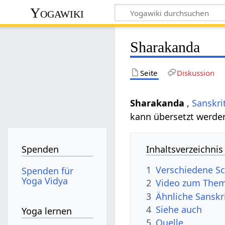
Yogawiki
Sharakanda
Seite
Diskussion
Sharakanda
,
Sanskri
kann übersetzt werde
Inhaltsverzeichnis
Spenden
1
Verschiedene Sc
Spenden für
Yoga Vidya
2
Video zum The
3
Ähnliche Sanskr
4
Siehe auch
Yoga lernen
5
Quelle