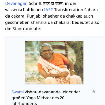
Devanagari
Schrift शहर दा चकर, in der
wissenschaftlichen
IAST
Transliteration śahara
dā cakara. Punjabi shaeher da chakkar, auch
geschrieben shahara da chakara, bedeutet also
die Stadtrundfahrt
Swami
Vishnu-devananda, einer der
großen Yoga Meister des 20.
Jahrhunderts