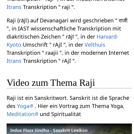
Itrans
Transkription " raji ".
Raji (rājī) auf Devanagari wird geschrieben " राजी
", in IAST wissenschaftliche Transkription mit
diakritischen Zeichen " rājī ", in der
Harvard-
Kyoto
Umschrift " rAjI ", in der
Velthuis
Transkription " raajii ", in der modernen Internet
Itrans
Transkription " rAjI ".
Video zum Thema Raji
Raji ist ein Sanskritwort. Sanskrit ist die Sprache
des
Yoga
. Hier ein Vortrag zum Thema Yoga,
Meditation
und Spiritualität
Indus Fluss Sindhu - Sanskrit Lexikon