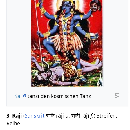
Kali
tanzt den kosmischen Tanz
3.
Raji
(
Sanskrit
राजि rāji u. राजी rājī
f.
) Streifen,
Reihe.