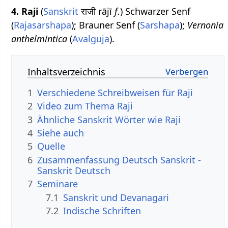
4.
Raji
(
Sanskrit
राजी rājī
f.
) Schwarzer Senf
(
Rajasarshapa
); Brauner Senf (
Sarshapa
);
Vernonia
anthelmintica
(
Avalguja
).
Inhaltsverzeichnis
1
Verschiedene Schreibweisen für Raji
2
Video zum Thema Raji
3
Ähnliche Sanskrit Wörter wie Raji
4
Siehe auch
5
Quelle
6
Zusammenfassung Deutsch Sanskrit -
Sanskrit Deutsch
7
Seminare
7.1
Sanskrit und Devanagari
7.2
Indische Schriften