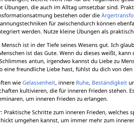
t Übungen, die auch im Alltag umsetzbar sind. Prak
nsformationsatmung bestehen oder die
Ärgertransf
tspannungstechniken für zwischendurch können ebenf
integriert werden. Nutze kleine Übungen als praktisc
 Mensch ist in der Tiefe seines Wesens gut. Ich gla
Menschen ist das Gute. Wenn du dieses weißt, kann d
hlimmes antun, irgendwo kannst du Liebe zu Mens
eine freundliche Liebe hast, fühlst du dich von de
aften wie
Gelassenheit
, innere
Ruhe
,
Beständigkeit
u
haften kultivieren, die für inneren Frieden stehen. E
eminaren, um inneren Frieden zu erlangen.
 Praktische Schritte zum inneren Frieden, welches s
chickt umgehen kannst, um immer mehr zum innere