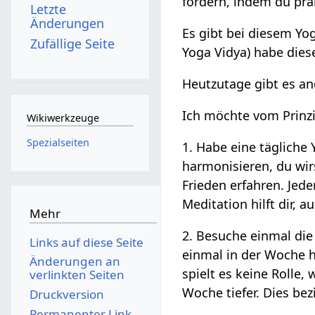
fördern, indem du pra
Letzte
Änderungen
Es gibt bei diesem Y
Zufällige Seite
Yoga Vidya) habe die
Heutzutage gibt es an
Ich möchte vom Prinzi
Wikiwerkzeuge
Spezialseiten
1. Habe eine tägliche
harmonisieren, du wir
Frieden erfahren. Je
Meditation hilft dir, 
Mehr
2. Besuche einmal die
Links auf diese Seite
einmal in der Woche h
Änderungen an
spielt es keine Rolle
verlinkten Seiten
Woche tiefer. Dies be
Druckversion
Permanenter Link