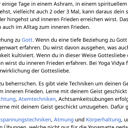
hr einige Tage in einem Ashram, in einem spirituelle
gehst, vielleicht auch 2 oder 3 Mal, kann daraus dein
eder hingehst und inneren Frieden erreichen wirst. D
h auch im Alltag zum inneren Frieden.
iehung zu
Gott
. Wenn du eine tiefe Beziehung zu Got
egenwart erfahren. Du wirst davon ausgehen, was auc
hkeit kultiviert. Wenn du in dieser Weise Gottesliebe
n wirst du inneren Frieden erfahren. Bei Yoga Vidya 
wirklichung der Gottesliebe.
u beherrschen. Es gibt viele Techniken um deinen Ge
um inneren Frieden. Lerne mit deinem Geist geschic
chtung
,
Atemtechniken
, Achtsamkeitsübungen erfolge
Lerne mit deinem Geist geschickt umzugehen. Dafür gi
tspannungstechniken
,
Atmung
und
Körperhaltung
, 
on Übungen, welche nicht nur für die Yogamatte ged