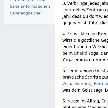
3. Verbringe jedes Ja
Seiten­­informationen
spirituelles Zentrum 
Seitenlogbücher
Jahr, dass du dort wi
gegeben ist, führt dic
4. Entwickle eine Bez
wirst die göttliche G
einer höheren Wirklic
beim
Bhakti
Yoga, dan
Yogaseminaren zur Ver
5. Lerne deinen
Geist
z
praktische Schritte z
Visualisierung
,
Beoba
was dein Geist sagt. 
6. Nutze im Alltag,
En
gibt es eine Menge v