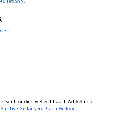
editation
.
g
eden
:
n sind für dich vielleicht auch Artikel und
,
Positive Gedanken
,
Prana Heilung
,