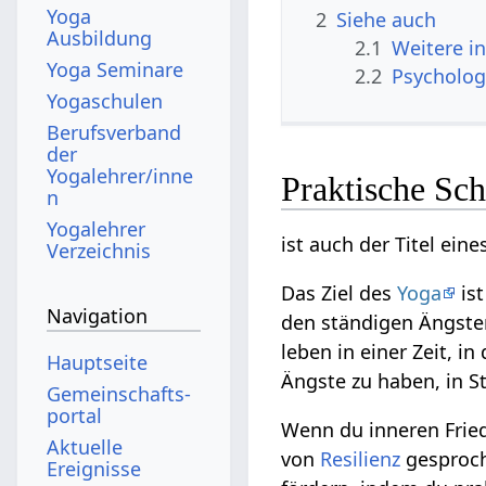
Yoga
2
Siehe auch
Ausbildung
2.1
Weitere i
Yoga Seminare
2.2
Psycholog
Yogaschulen
Berufsverband
der
Yogalehrer/inne
Praktische Sch
n
Yogalehrer
ist auch der Titel ein
Verzeichnis
Das Ziel des
Yoga
ist
Navigation
den ständigen Ängsten
leben in einer Zeit, 
Hauptseite
Ängste zu haben, in St
Gemeinschafts­
portal
Wenn du inneren Fried
Aktuelle
von
Resilienz
gesproch
Ereignisse