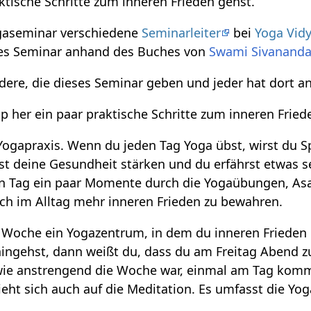
ktische Schritte zum inneren Frieden gehst.
ogaseminar verschiedene
Seminarleiter
bei
Yoga Vid
ses Seminar anhand des Buches von
Swami Sivanand
dere, die dieses Seminar geben und jeder hat dort an
p her ein paar praktische Schritte zum inneren Frie
 Yogapraxis. Wenn du jeden Tag Yoga übst, wirst du 
st deine Gesundheit stärken und du erfährst etwas s
den Tag ein paar Momente durch die Yogaübungen, A
auch im Alltag mehr inneren Frieden zu bewahren.
 Woche ein Yogazentrum, in dem du inneren Frieden 
ingehst, dann weißt du, dass du am Freitag Abend z
, wie anstrengend die Woche war, einmal am Tag kom
zieht sich auch auf die Meditation. Es umfasst die Y