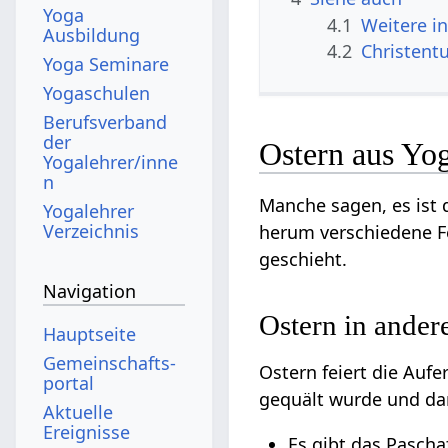
Yoga
4.1
Weitere i
Ausbildung
4.2
Christent
Yoga Seminare
Yogaschulen
Berufsverband
der
Ostern aus Yo
Yogalehrer/inne
n
Manche sagen, es ist 
Yogalehrer
Verzeichnis
herum verschiedene F
geschieht.
Navigation
Ostern in ander
Hauptseite
Gemeinschafts­
Ostern feiert die Auf
portal
gequält wurde und da
Aktuelle
Ereignisse
Es gibt das Pascha