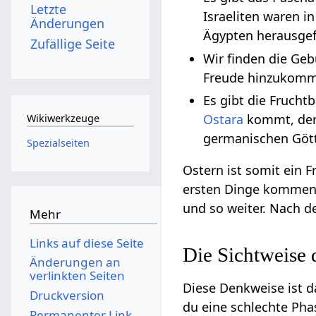
Letzte
Israeliten waren i
Änderungen
Ägypten herausgef
Zufällige Seite
Wir finden die Ge
Freude hinzukom
Es gibt die Frucht
Ostara
kommt, de
Wikiwerkzeuge
germanischen Gött
Spezialseiten
Ostern ist somit ein 
ersten Dinge kommen,
und so weiter. Nach 
Mehr
Links auf diese Seite
Die Sichtweise 
Änderungen an
verlinkten Seiten
Diese Denkweise ist 
Druckversion
du eine schlechte Pha
Permanenter Link