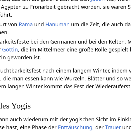
n Ägypten zu Fronarbeit gebracht worden, sie waren
ührt.
burt von
Rama
und
Hanuman
um die Zeit, die auch d
men.
barkeitsfeste bei den Germanen und bei den Kelten.
r
Göttin
, die im Mittelmeer eine große Rolle gespielt
in geworden ist.
Fruchtbarkeitsfest nach einem langem Winter, indem
 die man essen kann wie Wurzeln, Blätter und so w
dem langen Winter kommt das Fest der Wiederaufers
des Yogis
dann auch wiederum mit der yogischen Sicht im Ein
se hast, eine Phase der
Enttäuschung
, der
Trauer
und