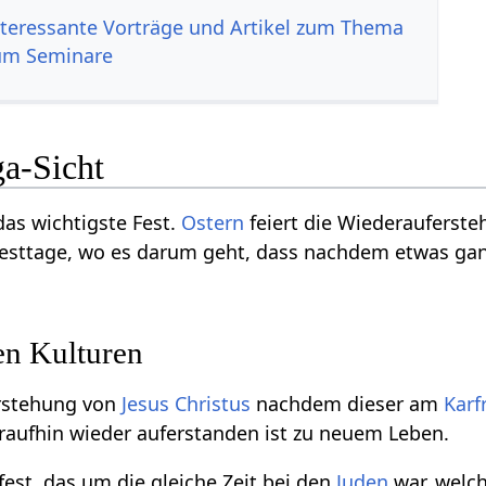
nteressante Vorträge und Artikel zum Thema
um Seminare
ga-Sicht
das wichtigste Fest.
Ostern
feiert die Wiederauferst
esttage, wo es darum geht, dass nachdem etwas ganz
en Kulturen
erstehung von
Jesus Christus
nachdem dieser am
Karf
raufhin wieder auferstanden ist zu neuem Leben.
fest, das um die gleiche Zeit bei den
Juden
war, welch