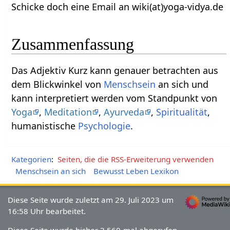
Schicke doch eine Email an wiki(at)yoga-vidya.de
Zusammenfassung
Das Adjektiv Kurz‏‎ kann genauer betrachten aus
dem Blickwinkel von
Menschsein
an sich und
kann interpretiert werden vom Standpunkt von
Yoga
,
Meditation
,
Ayurveda
,
Spiritualität
,
humanistische
Psychologie
.
Kategorien
:
Seiten, die die RSS-Erweiterung verwenden
Menschsein an sich
Bewusst Leben Lexikon
Diese Seite wurde zuletzt am 29. Juli 2023 um
16:58 Uhr bearbeitet.
Diese Seite wurde bisher 3.560-mal abgerufen.