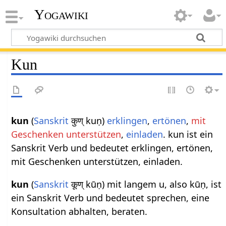
Yogawiki
Kun
kun
(
Sanskrit
कुण् kuṇ)
erklingen
,
ertönen
,
mit
Geschenken unterstützen
,
einladen
. kun ist ein
Sanskrit Verb und bedeutet erklingen, ertönen,
mit Geschenken unterstützen, einladen.
kun
(
Sanskrit
कूण् kūṇ) mit langem u, also kūṇ, ist
ein Sanskrit Verb und bedeutet sprechen, eine
Konsultation abhalten, beraten.