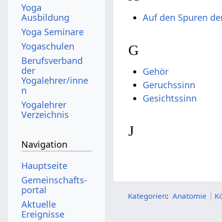
Yoga
Auf den Spuren de
Ausbildung
Yoga Seminare
Yogaschulen
G
Berufsverband
der
Gehör
Yogalehrer/inne
Geruchssinn
n
Gesichtssinn
Yogalehrer
Verzeichnis
J
Navigation
Hauptseite
Gemeinschafts­
portal
Kategorien
:
Anatomie
Kö
Aktuelle
Ereignisse