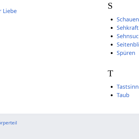
S
r Liebe
Schauen
Sehkraft
Sehnsuc
Seitenbl
Spüren
T
Tastsinn
Taub
rperteil