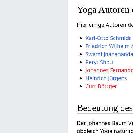
Yoga Autoren 
Hier einige Autoren d
Karl-Otto Schmidt
Friedrich Wilhelm
Swami Jnananand
Peryt Shou
Johannes Fernando
Heinrich Jürgens
Curt Böttger
Bedeutung des
Der Johannes Baum Ver
obgleich Yoga natürli