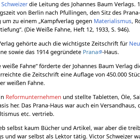
r Schweizer
die Leitung des Johannes Baum Verlags. 1
szeit von Berlin nach Pfullingen, den Sitz des Pran
g um zu einem „Kampfverlag gegen
Materialismus
, R
iefung“. (Die Weiße Fahne, Heft 12, 1933, S. 946).
erlag gehörte auch die wichtigste Zeitschrift für
Neu
hne sowie das 1914 gegründete
Prana
-Haus.
Die weiße Fahne“ förderte der Johannes Baum Verlag d
rreichte die Zeitschrift eine Auflage von 450.000 Stü
der weißen Fahne.
in
Reformunternehmen
und stellte Tabletten, Öle, S
asis her. Das Prana-Haus war auch ein Versandhaus,
ltismus etc. vertrieb.
ieb selbst kaum Bücher und Artikel, war aber die trei
und war selbst als Lektor tätig. Victor Schweizer wa