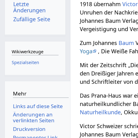
1918 übernahm
Victo
Letzte
Änderungen
Unruhen der Nachkrieg
Zufällige Seite
Johannes Baum Verla
Vergeistigung und Vert
Zum Johannes
Baum
V
Yoga
, Die Weiße Fa
Wikiwerkzeuge
Spezialseiten
Mit der Zeitschrift „
den Dreißiger Jahren e
und Schriftleiter von 
Mehr
Das Prana-Haus war e
naturheilkundlicher B
Links auf diese Seite
Naturheilkunde
, Okku
Änderungen an
verlinkten Seiten
Victor Schweizer schr
Druckversion
Johannes Baum Verlags 
Permanenter Link