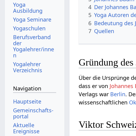
Yoga
4
Der Johannes B
Ausbildung
5
Yoga Autoren d
Yoga Seminare
6
Bedeutung des 
Yogaschulen
7
Quellen
Berufsverband
der
Yogalehrer/inne
n
Gründung des 
Yogalehrer
Verzeichnis
Über die Ursprünge de
dass er von
Johannes
Navigation
Verlags war
Berlin
. De
Hauptseite
wissenschaftlichen
Ok
Gemeinschafts­
portal
Viktor Schweiz
Aktuelle
Ereignisse