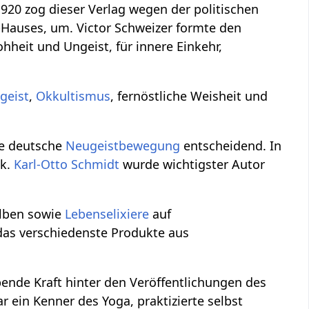
920 zog dieser Verlag wegen der politischen
a-Hauses, um. Victor Schweizer formte den
ohheit und Ungeist, für innere Einkehr,
geist
,
Okkultismus
, fernöstliche Weisheit und
ie deutsche
Neugeistbewegung
entscheidend. In
ck.
Karl-Otto Schmidt
wurde wichtigster Autor
alben sowie
Lebenselixiere
auf
 das verschiedenste Produkte aus
bende Kraft hinter den Veröffentlichungen des
r ein Kenner des Yoga, praktizierte selbst