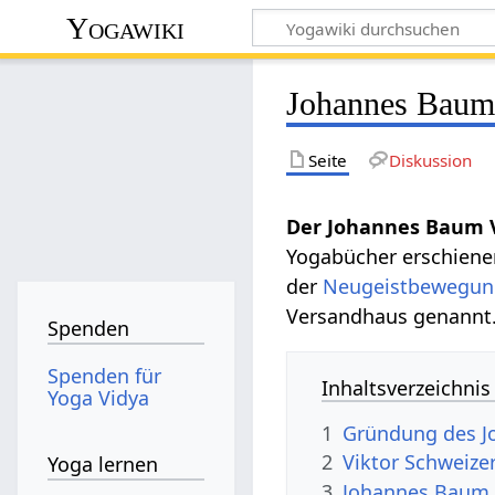
Yogawiki
Johannes Baum
Seite
Diskussion
Der Johannes Baum 
Yogabücher erschienen
der
Neugeistbewegun
Versandhaus genannt
Spenden
Spenden für
Inhaltsverzeichnis
Yoga Vidya
1
Gründung des J
2
Viktor Schweize
Yoga lernen
3
Johannes Baum V