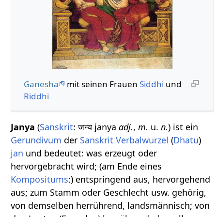
Ganesha
mit seinen Frauen
Siddhi
und
Riddhi
Janya
(
Sanskrit
: जन्य janya
adj.
,
m.
u.
n.
) ist ein
Gerundivum
der
Sanskrit Verbalwurzel
(
Dhatu
)
jan
und bedeutet: was erzeugt oder
hervorgebracht wird; (am Ende eines
Kompositums
:) entspringend aus, hervorgehend
aus; zum Stamm oder Geschlecht usw. gehörig,
von demselben herrührend, landsmännisch; von