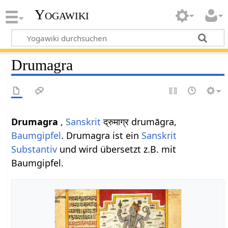
Yogawiki
Drumagra
Drumagra
,
Sanskrit
द्रुमाग्र drumāgra,
Baumgipfel
. Drumagra ist ein
Sanskrit
Substantiv
und wird übersetzt z.B. mit
Baumgipfel.