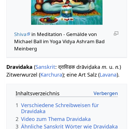
Shiva
in Meditation - Gemälde von
Michael Ball im Yoga Vidya Ashram Bad
Meinberg
Dravidaka
(
Sanskrit
: द्राविडक drāviḍaka
m.
u.
n.
)
Zitwerwurzel (
Karchura
); eine Art Salz (
Lavana
).
Inhaltsverzeichnis
1
Verschiedene Schreibweisen für
Dravidaka
2
Video zum Thema Dravidaka
3
Ähnliche Sanskrit Wörter wie Dravidaka