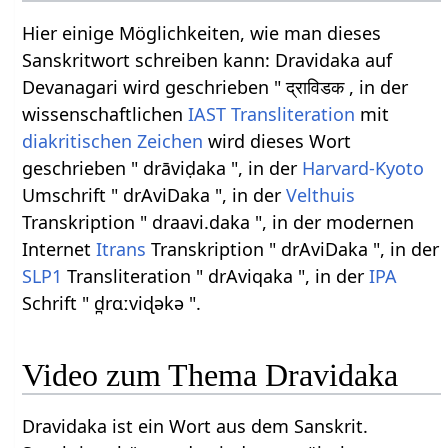
Hier einige Möglichkeiten, wie man dieses
Sanskritwort schreiben kann: Dravidaka auf
Devanagari wird geschrieben " द्राविडक , in der
wissenschaftlichen
IAST
Transliteration
mit
diakritischen Zeichen
wird dieses Wort
geschrieben " drāviḍaka ", in der
Harvard-Kyoto
Umschrift " drAviDaka ", in der
Velthuis
Transkription " draavi.daka ", in der modernen
Internet
Itrans
Transkription " drAviDaka ", in der
SLP1
Transliteration " drAviqaka ", in der
IPA
Schrift " d̪rɑːviɖəkə ".
Video zum Thema Dravidaka
Dravidaka ist ein Wort aus dem Sanskrit.