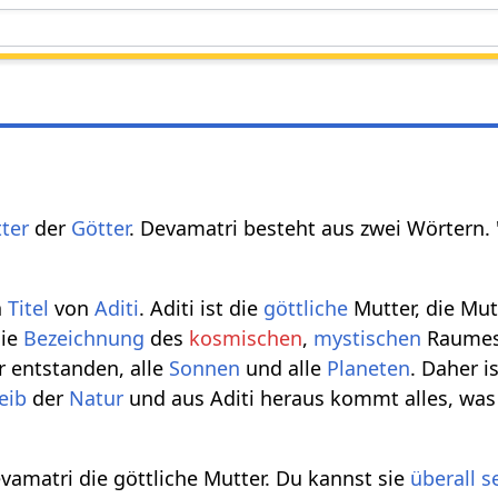
ter
der
Götter
. Devamatri besteht aus zwei Wörtern.
n
Titel
von
Aditi
. Aditi ist die
göttliche
Mutter, die Mutt
die
Bezeichnung
des
kosmischen
,
mystischen
Raumes.
r entstanden, alle
Sonnen
und alle
Planeten
. Daher i
eib
der
Natur
und aus Aditi heraus kommt alles, was 
evamatri die göttliche Mutter. Du kannst sie
überall
s