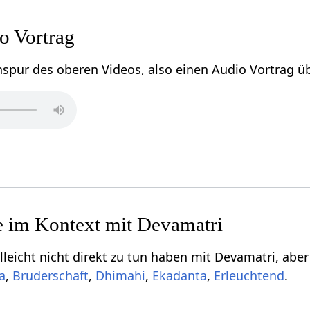
‏‎ Audio Vortrag
Einige Begriff
,
,
,
,
.