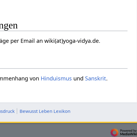
zungen
 über deine Vorschläge per Email an wiki(at)yoga-vidya.de.
k im Zusammenhang von
Hinduismus
und
Sanskrit
.
sdruck
Bewusst Leben Lexikon