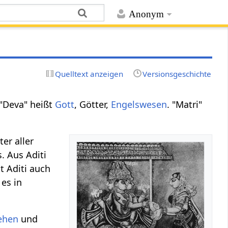
Anonym
Quelltext anzeigen
Versionsgeschichte
 "Deva" heißt
Gott
, Götter,
Engelswesen
. "Matri"
er aller
 Aus Aditi
st Aditi auch
es in
ehen
und