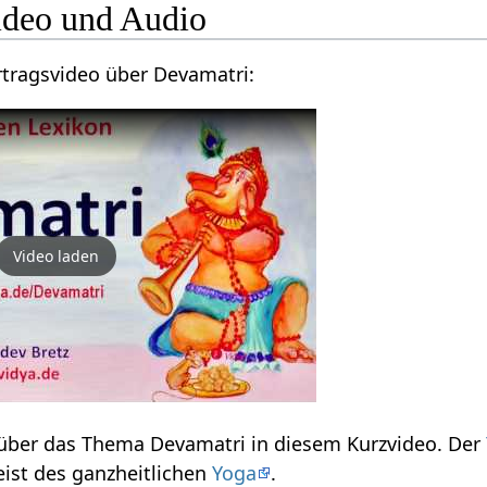
tri‏‎ - Video und Audio
Hier findest du ein Vortragsvideo über Devamatri‏‎:
Video laden
Verstehe etwas mehr über das Thema Devamatri‏‎ in diesem Kurzvideo. Der
s dem Geist des ganzheitlichen
Yoga
.