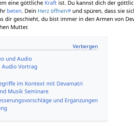
lem eine göttliche
Kraft
ist. Du kannst dich der göttli
ihr
beten
. Dein
Herz öffnen
und spüren, dass sie si
 dir geschieht, du bist immer in den Armen von Dev
hen Mutter.
‏‎ - Video und Audio
Devamatri‏‎ Audio Vortrag
nd Musik Seminare
tri‏‎ Verbesserungsvorschläge und Ergänzungen
ung