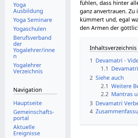
fühlen, dass hinter al
Yoga
Ausbildung
ganz anvertrauen. Zu 
kümmert und, egal was
Yoga Seminare
den Armen der göttlic
Yogaschulen
Berufsverband
der
Inhaltsverzeichnis
Yogalehrer/inne
n
1
Devamatri
Yogalehrer
1.1
Verzeichnis
2
Siehe auch
2.1
Navigation
2.2
Mantras u
Hauptseite
3
Devama
4
Zusammenfass
Gemeinschafts­
portal
Aktuelle
Ereignisse