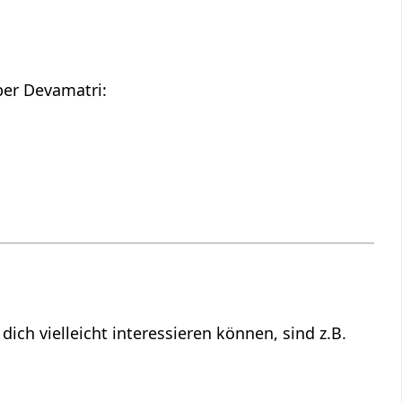
Hier findest du die Tonspur des oberen Videos, also einen Audio Vortrag über Devamatri‏‎:
e, die vielleicht nicht direkt zu tun haben mit Devamatri‏‎, aber dich vielleicht interessieren können, sind z.B.