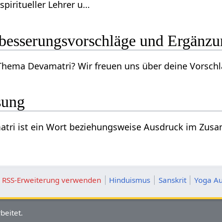
piritueller Lehrer u…
matri‏‎ Verbesserungsvorschläge und Ergän
Kennst du mehr zum Thema Devamatri‏‎? Wir freuen uns
sung
Das Substantiv Devamatri‏‎ ist ein Wort beziehungsweise Ausdruc
ie RSS-Erweiterung verwenden
Hinduismus
Sanskrit
Yoga Au
beitet.