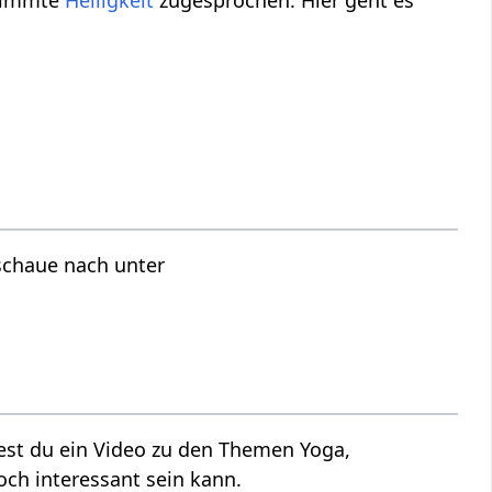
stimmte
Heiligkeit
zugesprochen. Hier geht es
schaue nach unter
dest du ein Video zu den Themen Yoga,
och interessant sein kann.