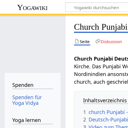
Yogawiki
Church Punjabi
Seite
Diskussion
Church Punjabi Deut
Kirche. Das Punjabi W
Nordinindien ansonst
church, auch geschrie
Spenden
Spenden für
Inhaltsverzeichnis
Yoga Vidya
1
church Punjabi 
2
Deutsch-Punjab
Yoga lernen
3
Video zum Them