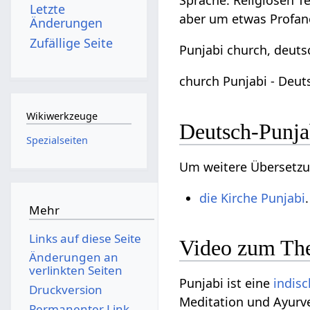
Sprache. Religiösen T
Letzte
aber um etwas Profan
Änderungen
Zufällige Seite
Punjabi church, deuts
church Punjabi - Deut
Wikiwerkzeuge
Deutsch-Punja
Spezialseiten
Um weitere Übersetzun
die Kirche Punjabi
.
Mehr
Links auf diese Seite
Video zum The
Änderungen an
verlinkten Seiten
Punjabi ist eine
indis
Druckversion
Meditation und Ayurved
Permanenter Link