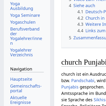
Yoga
4
Siehe auch
Ausbildung
4.1
Deutsch-P
Yoga Seminare
4.2
Church in
Yogaschulen
4.3
Weitere I
Berufsverband
4.4
Links zum
der
5
Zusammenfass
Yogalehrer/inne
n
Yogalehrer
Verzeichnis
church Punjab
Navigation
church ist ein Ausdru
Hauptseite
bzw.
Pandschabi
, wir
Gemeinschafts­
Punjabis
gesprochen. P
portal
Amtssprache im Bundes
Aktuelle
sie Sprache des
Sikhi
Ereignisse