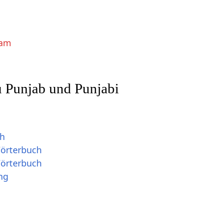
lam
u Punjab und Punjabi
ch
Wörterbuch
Wörterbuch
ng