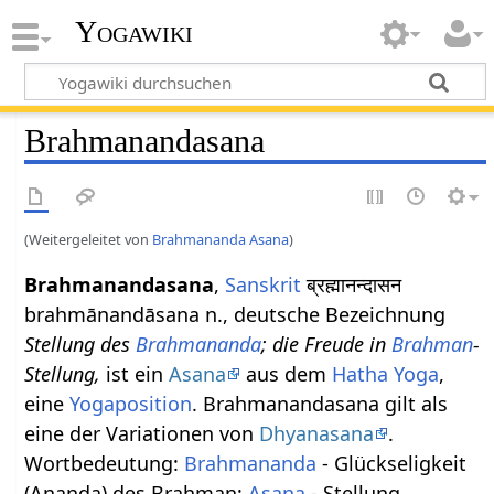
Yogawiki
Brahmanandasana
(Weitergeleitet von
Brahmananda Asana
)
Brahmanandasana
,
Sanskrit
ब्रह्मानन्दासन
brahmānandāsana n., deutsche Bezeichnung
Stellung des
Brahmananda
; die Freude in
Brahman
-
Stellung,
ist ein
Asana
aus dem
Hatha Yoga
,
eine
Yogaposition
. Brahmanandasana gilt als
eine der Variationen von
Dhyanasana
.
Wortbedeutung:
Brahmananda
- Glückseligkeit
(Ananda) des Brahman;
Asana
- Stellung.