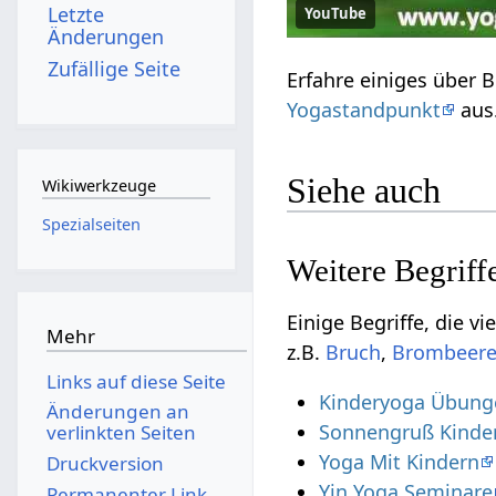
Letzte
YouTube
Änderungen
Zufällige Seite
Yogastandpunkt
aus.
Siehe auch
Wikiwerkzeuge
Spezialseiten
Einige Begriffe, die vielleicht nur sehr
Mehr
z.B.
,
Links auf diese Seite
Kinderyoga Übung
Änderungen an
Sonnengruß Kinde
verlinkten Seiten
Yoga Mit Kindern
Druckversion
Yin Yoga Seminare
Permanenter Link