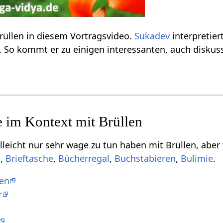
Erfahre einiges über Brüllen‏‎ in diesem Vortragsvideo.
Sukadev
 So kommt er zu einigen interessanten, auch disku
 wage zu tun haben mit Brüllen‏‎, aber vielleicht doch von Relevanz sein können, sind
,
,
,
,
.
en
r