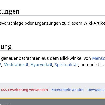
rgänzungen
äge oder Ergänzungen zu diesem Wiki-Artikel zu Brüllen‏‎? Danke für
sung
rb Brüllen‏‎ kann genauer betrachten aus dem Blickwinkel von
Mensc
,
Meditation
,
Ayurveda
,
Spiritualität
, humanistis
ie RSS-Erweiterung verwenden
Menschsein an sich
Bewusst L