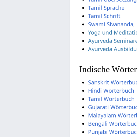
Tamil Sprache
Tamil Schrift
Swami Sivananda
,
Yoga und Meditati
Ayurveda Seminar
Ayurveda Ausbild
Indische Wörter
Sanskrit Wörterbu
Hindi Wörterbuch
Tamil Wörterbuch
Gujarati Wörterbu
Malayalam Wörter
Bengali Wörterbu
Punjabi Wörterbu