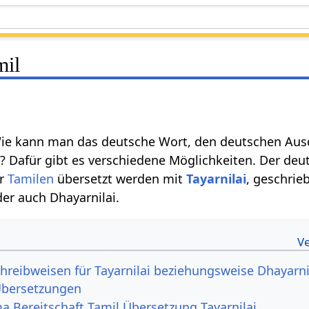
mil
Wie kann man das deutsche Wort, den deutschen Au
? Dafür gibt es verschiedene Möglichkeiten. Der de
er
Tamilen
übersetzt werden mit
Tayarnilai
, geschri
der auch Dhayarnilai.
hreibweisen für Tayarnilai beziehungsweise Dhayarni
Übersetzungen
 Bereitschaft Tamil Übersetzung Tayarnilai