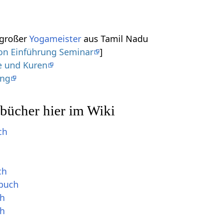
 großer
Yogameister
aus Tamil Nadu
on Einführung Seminar
]
e und Kuren
ung
bücher hier im Wiki
ch
ch
buch
ch
ch