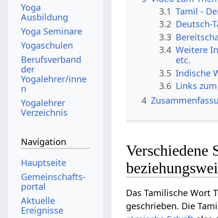
Yoga
3.1
Tamil - D
Ausbildung
3.2
Deutsch-T
Yoga Seminare
3.3
Bereitsch
Yogaschulen
3.4
Weitere In
Berufsverband
etc.
der
3.5
Indische 
Yogalehrer/inne
3.6
Links zum
n
4
Zusammenfass
Yogalehrer
Verzeichnis
Navigation
Verschiedene S
Hauptseite
beziehungswei
Gemeinschafts­
portal
Das Tamilische Wort T
Aktuelle
geschrieben. Die Tamil
Ereignisse