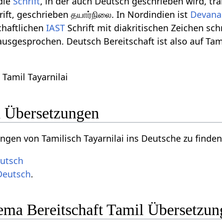
die
Schrift
, in der auch Deutsch geschrieben wird, tran
rift, geschrieben தயார்நிலை. In Nordindien ist
Devana
schaftlichen
IAST
Schrift mit diakritischen Zeichen sch
usgesprochen. Deutsch Bereitschaft ist also auf Tamilis
 Tamil Tayarnilai
 Übersetzungen
gen von Tamilisch Tayarnilai ins Deutsche zu finden
eutsch
 Deutsch
.
ma Bereitschaft Tamil Übersetzung