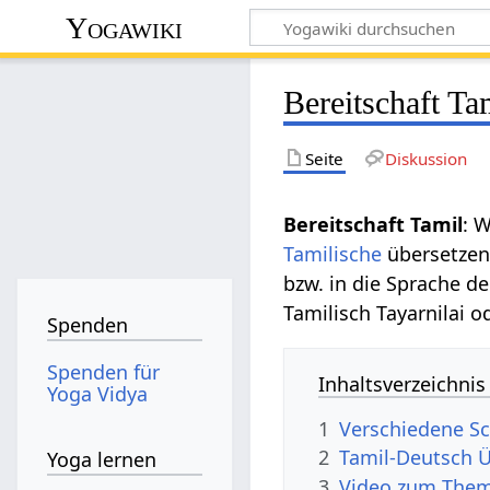
Yogawiki
Bereitschaft Ta
Seite
Diskussion
Bereitschaft Tamil
: 
Tamilische
übersetzen
bzw. in die Sprache d
Tamilisch Tayarnilai o
Spenden
Spenden für
Inhaltsverzeichnis
Yoga Vidya
1
Verschiedene Sc
2
Tamil-Deutsch 
Yoga lernen
3
Video zum Thema