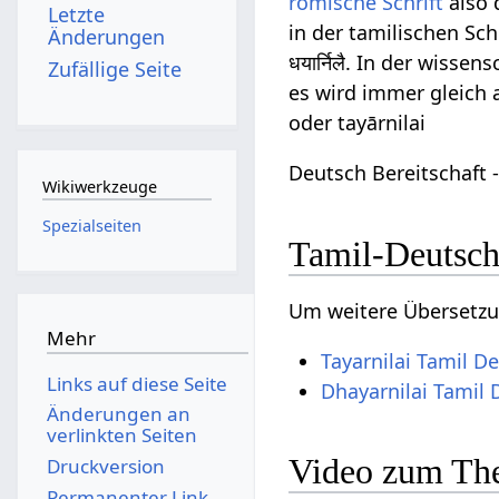
römische Schrift
also 
Letzte
in der tamilischen Sch
Änderungen
धयार्निलै. In der wissen
Zufällige Seite
es wird immer gleich a
oder tayārnilai
Deutsch Bereitschaft -
Wikiwerkzeuge
Spezialseiten
Tamil-Deutsch
Um weitere Übersetzun
Mehr
Tayarnilai Tamil D
Links auf diese Seite
Dhayarnilai Tamil
Änderungen an
verlinkten Seiten
Video zum The
Druckversion
Permanenter Link