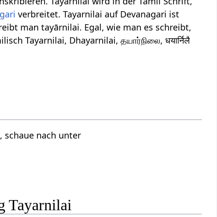
skribieren. Tayarnilai wird in der Tamil Schrift,
gari
verbreitet. Tayarnilai auf Devanagari ist
reibt man tayārnilai. Egal, wie man es schreibt,
ch Tayarnilai, Dhayarnilai, தயார்நிலை, धयार्निलै
, schaue nach unter
 Tayarnilai