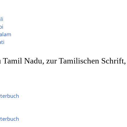
li
bi
yalam
ti
u Tamil Nadu, zur Tamilischen Schrift,
rterbuch
rterbuch