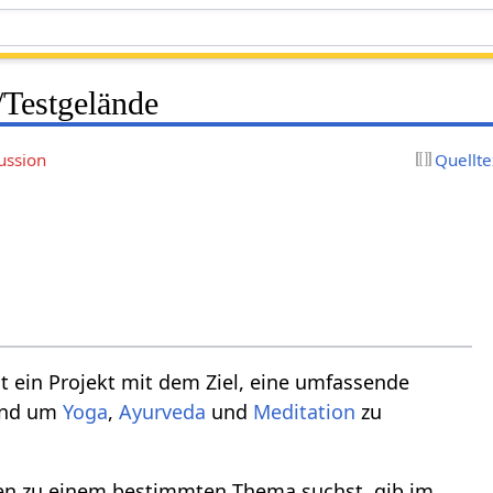
/Testgelände
ussion
Quellte
st ein Projekt mit dem Ziel, eine umfassende
rund um
Yoga
,
Ayurveda
und
Meditation
zu
n zu einem bestimmten Thema suchst, gib im