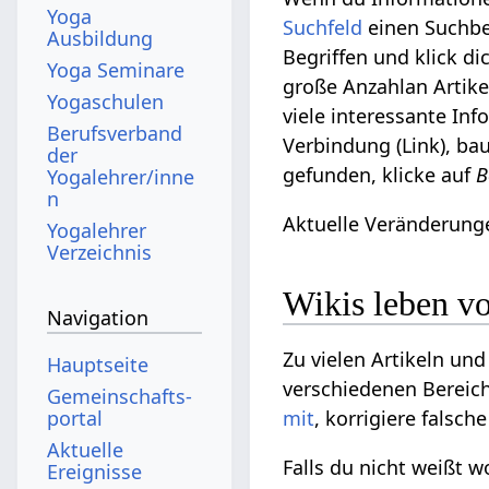
Yoga
Suchfeld
einen Suchbeg
Ausbildung
Begriffen und klick di
Yoga Seminare
große Anzahlan Artike
Yogaschulen
viele interessante Inf
Berufsverband
Verbindung (Link), bau
der
gefunden, klicke auf
B
Yogalehrer/inne
n
Aktuelle Veränderunge
Yogalehrer
Verzeichnis
Wikis leben 
Navigation
Zu vielen Artikeln un
Hauptseite
verschiedenen Bereich
Gemeinschafts­
mit
, korrigiere falsc
portal
Aktuelle
Falls du nicht weißt 
Ereignisse