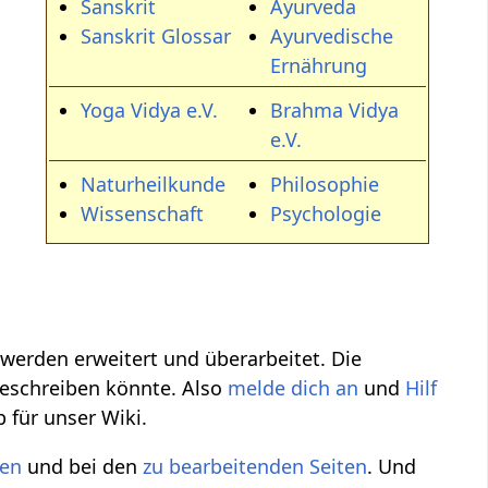
Sanskrit
Ayurveda
Sanskrit Glossar
Ayurvedische
Ernährung
Yoga Vidya e.V.
Brahma Vidya
e.V.
Naturheilkunde
Philosophie
Wissenschaft
Psychologie
werden erweitert und überarbeitet. Die
 beschreiben könnte. Also
melde dich an
und
Hilf
 für unser Wiki.
ten
und bei den
zu bearbeitenden Seiten
. Und