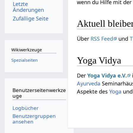
wenn du Hilfe mit der
Letzte
Änderungen
Zufällige Seite
Aktuell bleibe
Über
RSS Feed
und
T
Wikiwerkzeuge
Yoga Vidya
Spezialseiten
Der
Yoga Vidya e.V.
Ayurveda
Seminarhäuse
Benutzerseitenwerkze
Aspekte des
Yoga
und 
uge
Logbücher
Benutzergruppen
ansehen