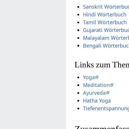
Sanskrit Wörterbu
Hindi Wörterbuch
Tamil Wörterbuch
Gujarati Wörterbu
Malayalam Wörter
Bengali Wörterbu
Links zum Them
Yoga
Meditation
Ayurveda
Hatha Yoga
Tiefenentspannun