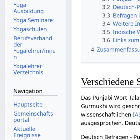
Yoga
3.2
Deutsch-P
Ausbildung
3.3
Befragen 
Yoga Seminare
3.4
Weitere I
Yogaschulen
3.5
Indische 
Berufsverband
3.6
Links zum
der
4
Zusammenfass
Yogalehrer/inne
n
Yogalehrer
Verzeichnis
Verschiedene 
Navigation
Das Punjabi Wort Tal
Hauptseite
Gurmukhi wird geschri
Gemeinschafts­
wissenschaftlichen
IA
portal
ausgesprochen. Deutsch
Aktuelle
Ereignisse
Deutsch Befragen - Pu