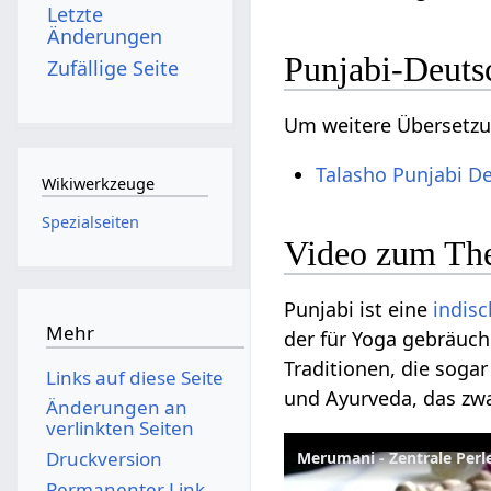
Letzte
Änderungen
Punjabi-Deuts
Zufällige Seite
Um weitere Übersetzun
Talasho Punjabi D
Wikiwerkzeuge
Spezialseiten
Video zum The
Punjabi ist eine
indis
Mehr
der für Yoga gebräuch
Traditionen, die soga
Links auf diese Seite
und Ayurveda, das zwar
Änderungen an
verlinkten Seiten
Druckversion
Merumani - Zentrale Perl
Permanenter Link