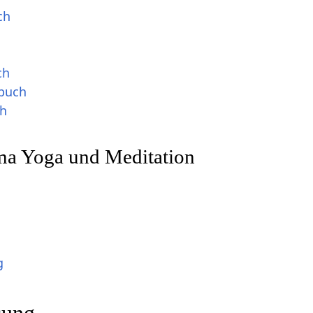
ch
ch
buch
ch
a Yoga und Meditation
g