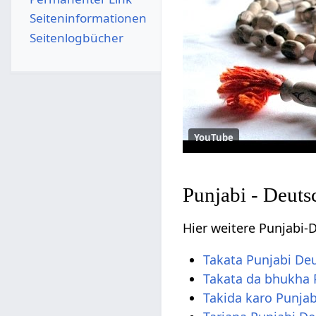
Seiten­­informationen
Seitenlogbücher
YouTube
Punjabi - Deuts
Hier weitere Punjabi
Takata Punjabi De
Takata da bhukha 
Takida karo Punja