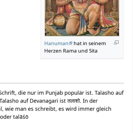
Hanuman
hat in seinem
Herzen Rama und Sita
chrift, die nur im Punjab populär ist. Talasho auf
Talasho auf Devanagari ist तलाशो. In der
l, wie man es schreibt, es wird immer gleich
 oder talāśō