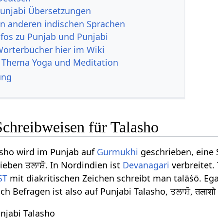
unjabi Übersetzungen
in anderen indischen Sprachen
nfos zu Punjab und Punjabi
Wörterbücher hier im Wiki
 Thema Yoga und Meditation
ung
Schreibweisen für Talasho
asho wird im Punjab auf
Gurmukhi
geschrieben, eine S
eben ਤਲਾਸ਼ੋ. In Nordindien ist
Devanagari
verbreitet. 
ST
mit diakritischen Zeichen schreibt man talāśō. Ega
 Befragen ist also auf Punjabi Talasho, ਤਲਾਸ਼ੋ, तलाशो
njabi Talasho