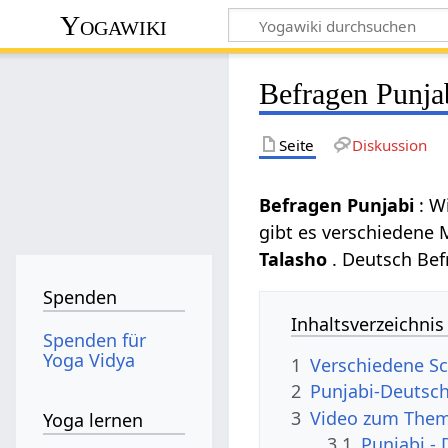
Yogawiki
Befragen Punja
Seite
Diskussion
Befragen Punjabi
: W
gibt es verschiedene
Talasho
. Deutsch Bef
Spenden
Inhaltsverzeichnis
Spenden für
Yoga Vidya
1
Verschiedene Sc
2
Punjabi-Deutsc
3
Video zum Them
Yoga lernen
3.1
Punjabi -