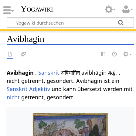
Yogawiki
Avibhagin
Avibhagin
,
Sanskrit
अविभागिन् avibhāgin
Adj.
,
nicht getrennt, gesondert. Avibhagin ist ein
Sanskrit Adjektiv
und kann übersetzt werden mit
nicht
getrennt, gesondert.