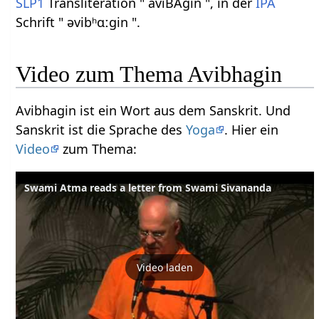
SLP1
Transliteration " aviBAgin ", in der
IPA
Schrift " əvibʰɑːɡin ".
Video zum Thema Avibhagin
Avibhagin ist ein Wort aus dem Sanskrit. Und
Sanskrit ist die Sprache des
Yoga
. Hier ein
Video
zum Thema:
Swami Atma reads a letter from Swami Sivananda
Video laden