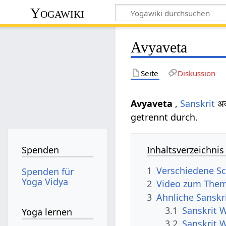
Yogawiki
Avyaveta
Seite
Diskussion
Avyaveta
,
Sanskrit
अव
getrennt durch.
Inhaltsverzeichnis
Spenden
1
Verschiedene Sc
Spenden für
Yoga Vidya
2
Video zum Them
3
Ähnliche Sanskr
3.1
Sanskrit 
Yoga lernen
3.2
Sanskrit 