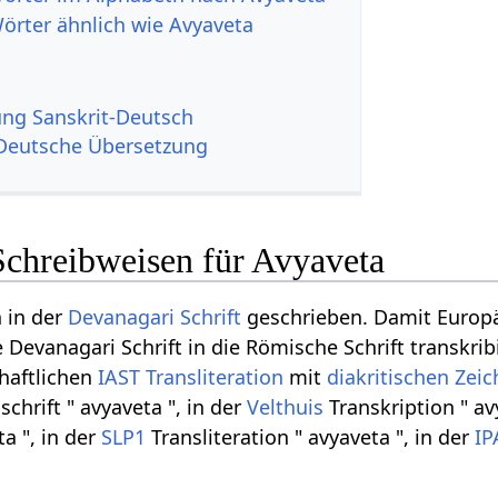
Wörter ähnlich wie Avyaveta
g Sanskrit-Deutsch
Deutsche Übersetzung
Schreibweisen für Avyaveta
n in der
Devanagari
Schrift
geschrieben. Damit Europ
 Devanagari Schrift in die Römische Schrift transkri
chaftlichen
IAST
Transliteration
mit
diakritischen Zei
chrift " avyaveta ", in der
Velthuis
Transkription " av
ta ", in der
SLP1
Transliteration " avyaveta ", in der
IP