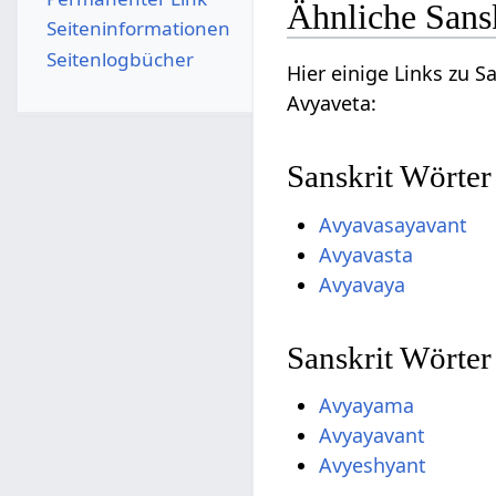
Ähnliche Sans
Seiten­­informationen
Seitenlogbücher
Hier einige Links zu 
Avyaveta:
Sanskrit Wörter
Avyavasayavant
Avyavasta
Avyavaya
Sanskrit Wörte
Avyayama
Avyayavant
Avyeshyant