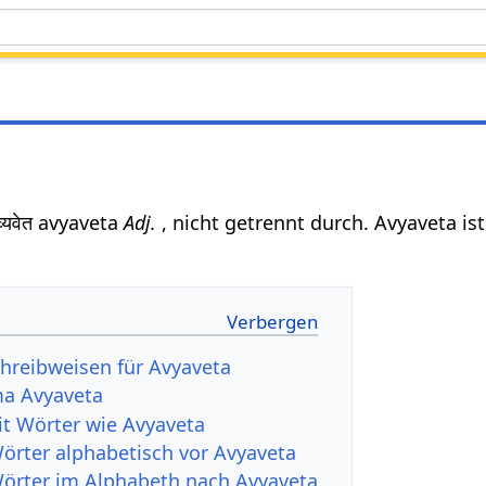
्यवेत avyaveta
Adj.
, nicht getrennt durch. Avyaveta is
hreibweisen für Avyaveta
a Avyaveta
it Wörter wie Avyaveta
Wörter alphabetisch vor Avyaveta
Wörter im Alphabeth nach Avyaveta