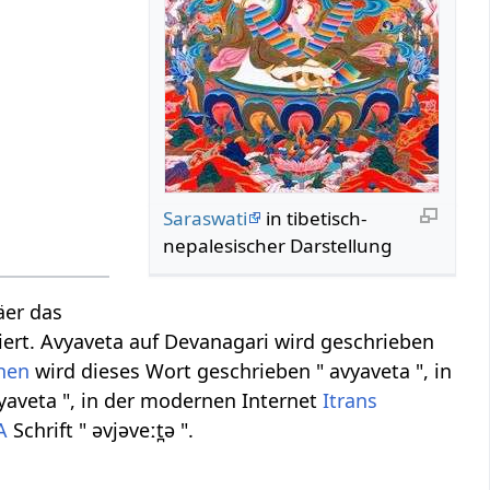
Saraswati
in tibetisch-
nepalesischer Darstellung
äer das
biert. Avyaveta auf Devanagari wird geschrieben
chen
wird dieses Wort geschrieben " avyaveta ", in
yaveta ", in der modernen Internet
Itrans
A
Schrift " əvjəveːt̪ə ".