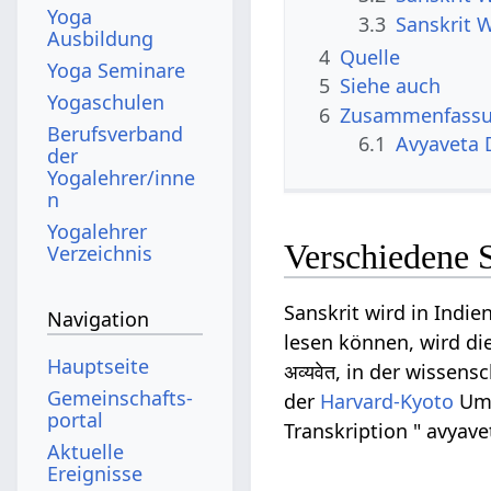
Yoga
3.3
Sanskrit 
Ausbildung
4
Quelle
Yoga Seminare
5
Siehe auch
Yogaschulen
6
Zusammenfassun
Berufsverband
6.1
Avyaveta 
der
Yogalehrer/inne
n
Yogalehrer
Verschiedene 
Verzeichnis
Sanskrit wird in Indie
Navigation
lesen können, wird die
Hauptseite
अव्यवेत, in der wissens
Gemeinschafts­
der
Harvard-Kyoto
Ums
portal
Transkription " avyave
Aktuelle
Ereignisse