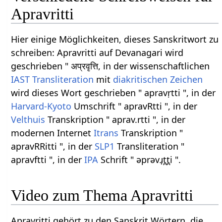
Apravritti
Hier einige Möglichkeiten, dieses Sanskritwort zu
schreiben: Apravritti auf Devanagari wird
geschrieben " अप्रवृत्ति, in der wissenschaftlichen
IAST
Transliteration
mit
diakritischen Zeichen
wird dieses Wort geschrieben " apravṛtti ", in der
Harvard-Kyoto
Umschrift " apravRtti ", in der
Velthuis
Transkription " aprav.rtti ", in der
modernen Internet
Itrans
Transkription "
apravRRitti ", in der
SLP1
Transliteration "
apravftti ", in der
IPA
Schrift " əprəvɹ̩t̪t̪i ".
Video zum Thema Apravritti
Apravritti gehört zu den Sanskrit Wörtern, die