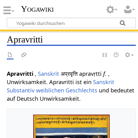
Yogawiki
Apravritti
Apravritti
,
Sanskrit
अप्रवृत्ति apravṛtti
f.
,
Unwirksamkeit. Apravritti ist ein
Sanskrit
Substantiv
weiblichen
Geschlechts
und bedeutet
auf Deutsch Unwirksamkeit.