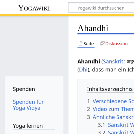
Yogawiki
Ahandhi
Seite
Diskussion
Ahandhi
(
Sanskrit
: अह
(
Dhi
), dass man ein Ich
Inhaltsverzeichnis
Spenden
1
Verschiedene Sc
Spenden für
Yoga Vidya
2
Video zum The
3
Ähnliche Sanskr
3.1
Sanskrit 
Yoga lernen
3.2
Sanskrit 