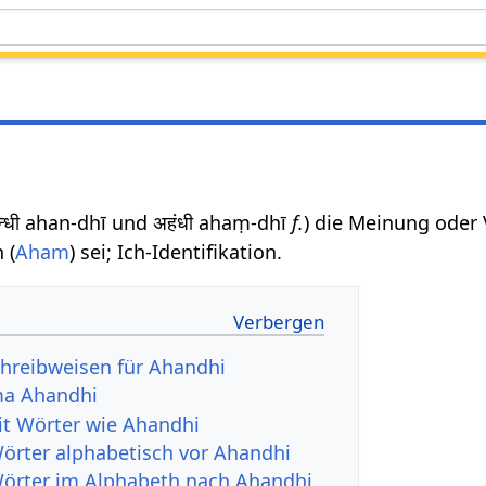
न्धी ahan-dhī und अहंधी ahaṃ-dhī
f.
) die Meinung oder 
 (
Aham
) sei; Ich-Identifikation.
hreibweisen für Ahandhi
ma Ahandhi
it Wörter wie Ahandhi
Wörter alphabetisch vor Ahandhi
Wörter im Alphabeth nach Ahandhi