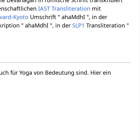
ie Devanagari in römische Schrift transkribiert
senschaftlichen
IAST
Transliteration
mit
vard-Kyoto
Umschrift " ahaMdhI ", in der
ription " ahaMdhI ", in der
SLP1
Transliteration "
auch für Yoga von Bedeutung sind. Hier ein