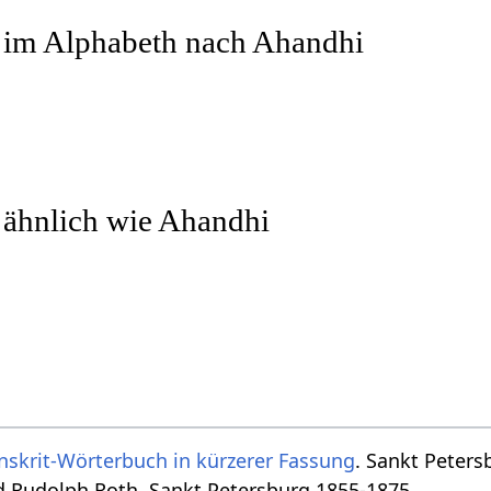
r im Alphabeth nach Ahandhi
 ähnlich wie Ahandhi
nskrit-Wörterbuch in kürzerer Fassung
. Sankt Peters
d Rudolph Roth, Sankt Petersburg 1855-1875