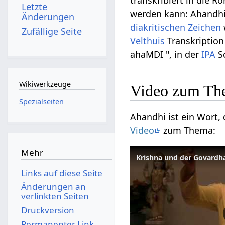
transkribiert in die R
Letzte
werden kann: Ahandhi 
Änderungen
diakritischen Zeichen
Zufällige Seite
Velthuis
Transkription
ahaMDI ", in der
IPA
Sc
Wikiwerkzeuge
Video zum Th
Spezialseiten
Ahandhi ist ein Wort,
Video
zum Thema:
Mehr
Krishna und der Govardh
Links auf diese Seite
Änderungen an
verlinkten Seiten
Druckversion
Permanenter Link