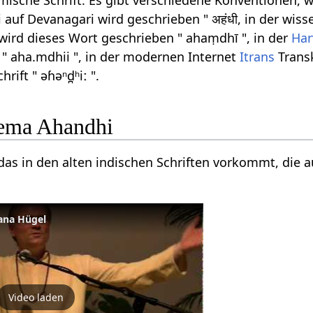
ömische Schrift. Es gibt verschiedene Konventionen, w
auf Devanagari wird geschrieben " अहंधी, in der wis
wird dieses Wort geschrieben " ahaṃdhī ", in der
Har
 " aha.mdhii ", in der modernen Internet
Itrans
Transk
hrift " əɦəⁿd̪ʰiː ".
ema Ahandhi
 das in den alten indischen Schriften vorkommt, die 
ana Hügel
Video laden