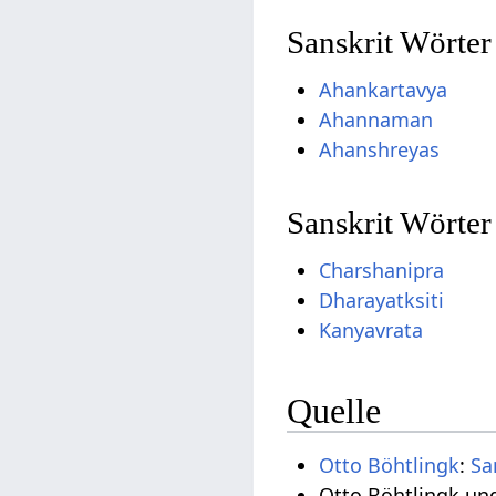
Sanskrit Wörte
Ahankartavya
Ahannaman
Ahanshreyas
Sanskrit Wörter
Charshanipra
Dharayatksiti
Kanyavrata
Quelle
Otto Böhtlingk
:
Sa
Otto Böhtlingk un