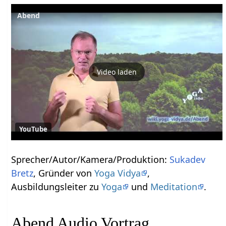
Abend
Video laden
YouTube
Sprecher/Autor/Kamera/Produktion:
Sukadev
Bretz
, Gründer von
Yoga Vidya
,
Ausbildungsleiter zu
Yoga
und
Meditation
.
Abend Audio Vortrag