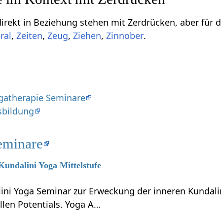
stehen mit Zerdrücken‏‎, aber für dich vielleicht doch interssant sein können, sind
,
,
,
,
.
gatherapie Seminare
sbildung
eminare
 Kundalini Yoga Mittelstufe
lini Yoga Seminar zur Erweckung der inneren Kundali
llen Potentials. Yoga A…