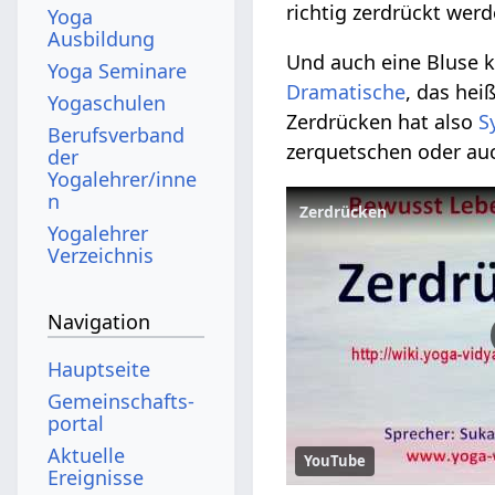
richtig zerdrückt werd
Yoga
Ausbildung
Und auch eine Bluse k
Yoga Seminare
Dramatische
, das hei
Yogaschulen
Zerdrücken hat also
S
Berufsverband
zerquetschen oder au
der
Yogalehrer/inne
n
Yogalehrer
Verzeichnis
Navigation
Hauptseite
Gemeinschafts­
portal
Aktuelle
YouTube
Ereignisse