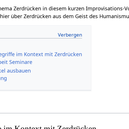
Erfahre einiges zum Thema Zerdrücken‏‎ in diesem kurzen Improvi
spricht hier über Zerdrücken‏‎ aus dem Geist 
beit Seminare
en‏‎ Artikel ausbauen
ung