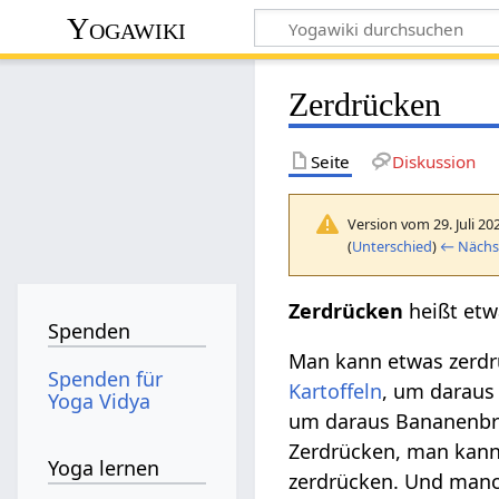
Yogawiki
Zerdrücken
Seite
Diskussion
Version vom 29. Juli 20
(
Unterschied
)
← Nächst
Zerdrücken‏‎
heißt et
Spenden
Man kann etwas zerdrü
Spenden für
Kartoffeln
, um daraus
Yoga Vidya
um daraus Bananenbrei
Zerdrücken, man kan
Yoga lernen
zerdrücken. Und manc