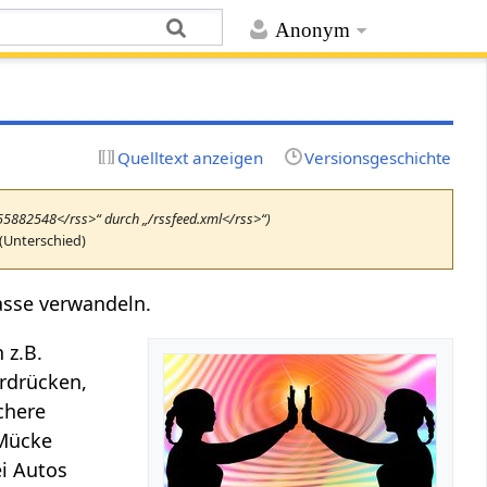
Anonym
Quelltext anzeigen
Versionsgeschichte
655882548</rss>“ durch „/rssfeed.xml</rss>“)
(Unterschied)
asse verwandeln.
 z.B.
rdrücken,
chere
 Mücke
i Autos