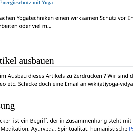
 Energieschutz mit Yoga
nfachen Yogatechniken einen wirksamen Schutz vor En
rbeiten oder viel m…
ücken‏‎ Artikel ausbauen
tikels zu Zerdrücken‏‎ ? Wir sind dankbar für jede Ergänzung, Verbesserung,
eo etc. Schicke doch eine Email an wiki(at)yoga-vidy
sung
erpretiert werden vom
Meditation, Ayurveda, Spiritualität, humanistische
P