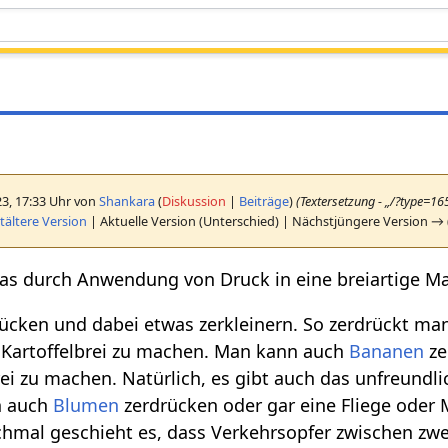
23, 17:33 Uhr von
Shankara
(
Diskussion
|
Beiträge
)
(Textersetzung - „/?type=1
ältere Version
| Aktuelle Version (Unterschied) | Nächstjüngere Version → 
was durch Anwendung von Druck in eine breiartige M
cken und dabei etwas zerkleinern. So zerdrückt man
 Kartoffelbrei zu machen. Man kann auch
Bananen
ze
 zu machen. Natürlich, es gibt auch das unfreundli
n auch
Blumen
zerdrücken oder gar eine Fliege oder
hmal geschieht es, dass Verkehrsopfer zwischen zwe