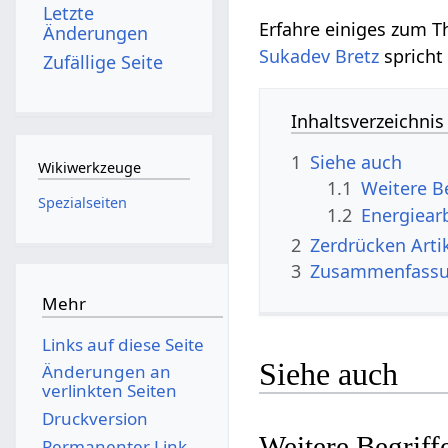
Letzte
Änderungen
Sukadev Bretz
Zufällige Seite
Inhaltsverzeichnis
1
Siehe auch
Wikiwerkzeuge
1.1
Spezialseiten
1.2
Energiear
2
Zerdrück
3
Zusammenfass
Mehr
Links auf diese Seite
Siehe auch
Änderungen an
verlinkten Seiten
Druckversion
Permanenter Link