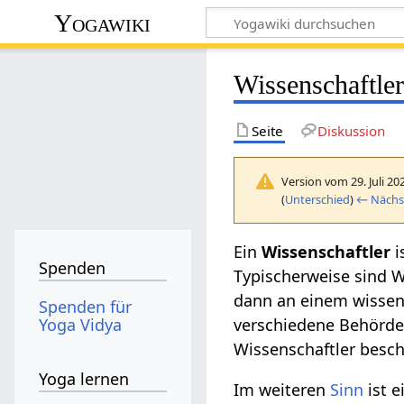
Yogawiki
Wissenschaftle
Seite
Diskussion
Version vom 29. Juli 20
(
Unterschied
)
← Nächst
Ein
Wissenschaftler‏‎
i
Spenden
Typischerweise sind W
dann an einem wissensc
Spenden für
Yoga Vidya
verschiedene Behörden
Wissenschaftler besch
Yoga lernen
Im weiteren
Sinn
ist e