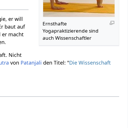
e, er will
Ernsthafte
Er baut auf
Yogapraktizierende sind
d er macht
auch Wissenschaftler
en.
ft. Nicht
utra
von
Patanjali
den Titel: "
Die Wissenschaft