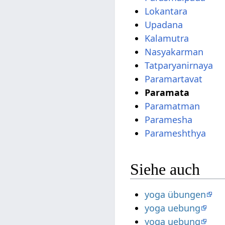
Lokantara
Upadana
Kalamutra
Nasyakarman
Tatparyanirnaya
Paramartavat
Paramata
Paramatman
Paramesha
Parameshthya
Siehe auch
yoga übungen
yoga uebung
yoga uebung