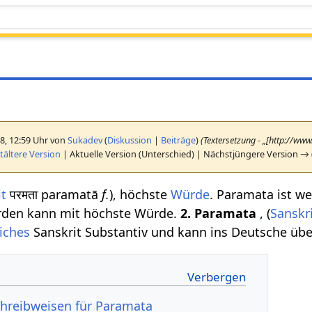
18, 12:59 Uhr von
Sukadev
(
Diskussion
|
Beiträge
)
(Textersetzung - „[http://ww
ältere Version
| Aktuelle Version (Unterschied) | Nächstjüngere Version → 
it
परमता paramatā
f.
), höchste
Würde
. Paramata ist w
rden kann mit höchste Würde.
2.
Paramata
, (
Sanskr
iches
Sanskrit Substantiv und kann ins Deutsche über
hreibweisen für Paramata