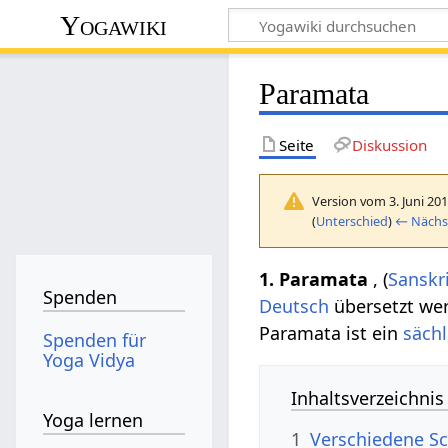
Yogawiki
Paramata
Seite
Diskussion
Version vom 3. Juni 20
(
Unterschied
)
← Nächst
1.
Paramata
, (
Sanskr
Spenden
Deutsch
übersetzt we
Paramata ist ein
sächl
Spenden für
Yoga Vidya
Inhaltsverzeichnis
Yoga lernen
1
Verschiedene Sc