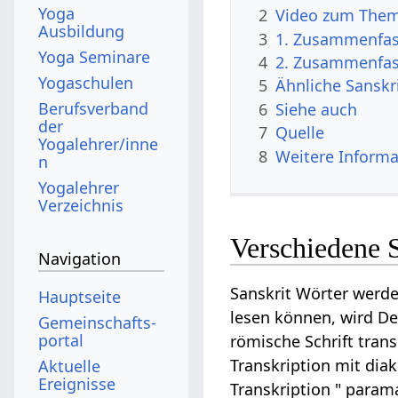
Yoga
2
Video zum The
Ausbildung
3
1. Zusammenfass
Yoga Seminare
4
2. Zusammenfass
Yogaschulen
5
Ähnliche Sanskr
Berufsverband
6
Siehe auch
der
7
Quelle
Yogalehrer/inne
8
Weitere Informa
n
Yogalehrer
Verzeichnis
Verschiedene 
Navigation
Sanskrit Wörter werde
Hauptseite
lesen können, wird De
Gemeinschafts­
portal
römische Schrift tran
Transkription mit diak
Aktuelle
Ereignisse
Transkription " param