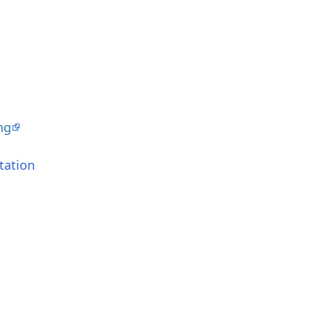
ng
tation