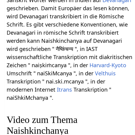
Sanskrit Wörter werden in Indien auf
Devanagari
geschrieben. Damit Europäer das lesen können,
wird Devanagari transkribiert in die Römische
Schrift. Es gibt verschiedene Konventionen, wie
Devanagari in römische Schrift transkribiert
werden kann Naishkinchanya auf Devanagari
wird geschrieben " नैष्किंचन्य ", in IAST
wissenschaftliche Transkription mit diakritischen
Zeichen " naiṣkiṁcanya ", in der
Harvard-Kyoto
Umschrift " naiSkiMcanya ", in der
Velthuis
Transkription " nai.ski.mcanya ", in der
modernen Internet
Itrans
Transkription "
naiShkiMchanya ".
Video zum Thema
Naishkinchanya