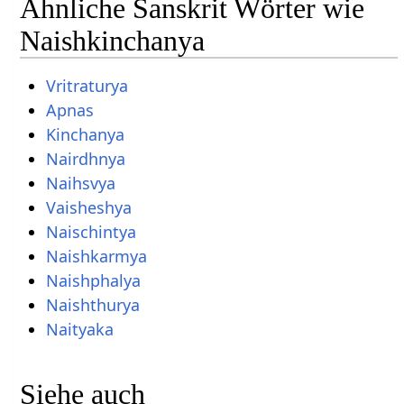
Ähnliche Sanskrit Wörter wie
Naishkinchanya
Vritraturya
Apnas
Kinchanya
Nairdhnya
Naihsvya
Vaisheshya
Naischintya
Naishkarmya
Naishphalya
Naishthurya
Naityaka
Siehe auch