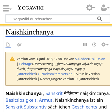
Yogawiki
Naishkinchanya
Version vom 3. Juni 2018, 12:58 Uhr von
Sukadev
(
Diskussion
|
Beiträge
)
(Textersetzung - „[http://www.yoga-vidya.de Yoga]“
durch „[https://www.yoga-vidya.de/yoga/ Yoga] “)
(
Unterschied
)
← Nächstältere Version
| Aktuelle Version
(Unterschied) | Nächstjüngere Version → (Unterschied)
Naishkinchanya
,
Sanskrit
नैष्किंचन्य naiṣkiṁcanya,
Besitzlosigkeit
,
Armut
. Naishkinchanya ist ein
Sanskrit Substantiv
sächlichen
Geschlechts
und