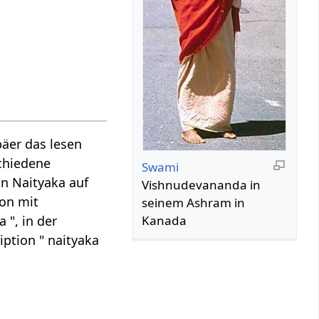
äer das lesen
schiedene
Swami
nn Naityaka auf
Vishnudevananda in
ion mit
seinem Ashram in
Kanada
 ", in der
iption " naityaka