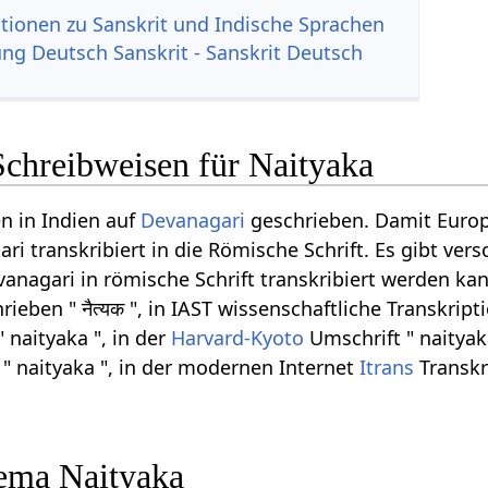
tionen zu Sanskrit und Indische Sprachen
g Deutsch Sanskrit - Sanskrit Deutsch
Schreibweisen für Naityaka
n in Indien auf
Devanagari
geschrieben. Damit Europ
i transkribiert in die Römische Schrift. Es gibt ver
anagari in römische Schrift transkribiert werden ka
ieben " नैत्यक ", in IAST wissenschaftliche Transkript
" naityaka ", in der
Harvard-Kyoto
Umschrift " naityaka
 " naityaka ", in der modernen Internet
Itrans
Transkr
ema Naityaka