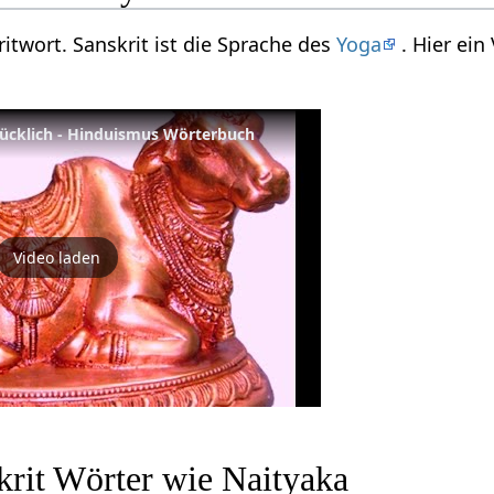
ritwort. Sanskrit ist die Sprache des
Yoga
. Hier ei
lücklich - Hinduismus Wörterbuch
Video laden
krit Wörter wie Naityaka