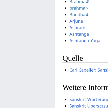
Brahma
brahma
Buddha
Arjuna
Ashram
Ashtanga
Ashtanga-Yoga
Quelle
Carl Capeller
:
Sans
Weitere Inform
Sanskrit Wörterbu
Sanskrit Übersetz