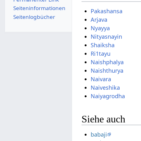
Seiten­­informationen
Pakashansa
Seitenlogbücher
Arjava
Nyayya
Nityasnayin
Shaiksha
Ri1tayu
Naishphalya
Naishthurya
Naivara
Naiveshika
Naiyagrodha
Siehe auch
babaji