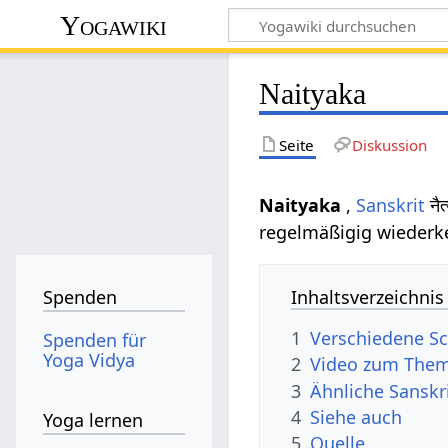
Yogawiki
Naityaka
Seite
Diskussion
Naityaka
,
Sanskrit
नै
regelmäßigig wiederk
Inhaltsverzeichnis
Spenden
1
Verschiedene Sc
Spenden für
Yoga Vidya
2
Video zum Them
3
Ähnliche Sanskr
4
Siehe auch
Yoga lernen
5
Quelle