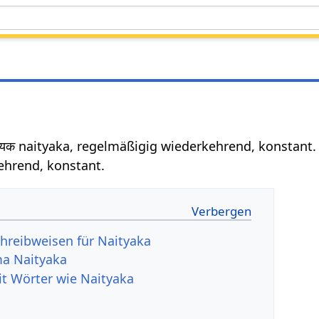
त्यक naityaka, regelmäßigig wiederkehrend, konstant.
ehrend, konstant.
hreibweisen für Naityaka
a Naityaka
it Wörter wie Naityaka