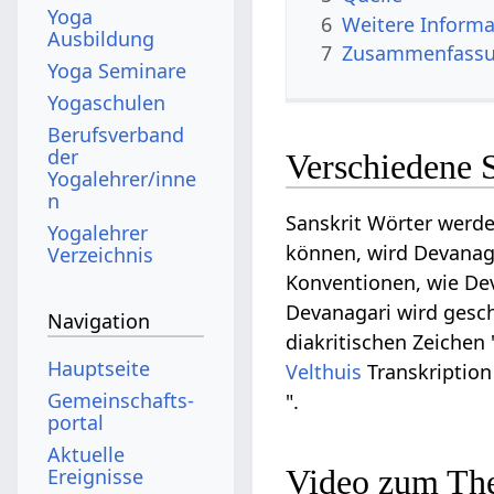
Yoga
6
Weitere Informa
Ausbildung
7
Zusammenfassun
Yoga Seminare
Yogaschulen
Berufsverband
der
Verschiedene 
Yogalehrer/inne
n
Sanskrit Wörter werde
Yogalehrer
können, wird Devanagar
Verzeichnis
Konventionen, wie Dev
Devanagari wird geschr
Navigation
diakritischen Zeichen 
Hauptseite
Velthuis
Transkription
Gemeinschafts­
".
portal
Aktuelle
Video zum Th
Ereignisse