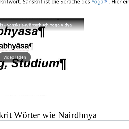
kritwort. Sanskrit ist die Sprache des
Yoga
. Hier e
xis - Sanskrit-Wörterbuch Yoga Vidya
Video laden
krit Wörter wie Nairdhnya