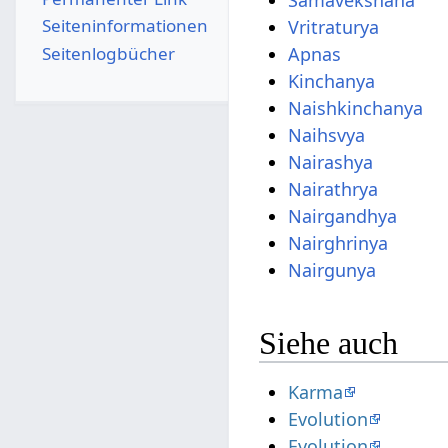
Samavekshana
Seiten­­informationen
Vritraturya
Seitenlogbücher
Apnas
Kinchanya
Naishkinchanya
Naihsvya
Nairashya
Nairathrya
Nairgandhya
Nairghrinya
Nairgunya
Siehe auch
Karma
Evolution
Evolution