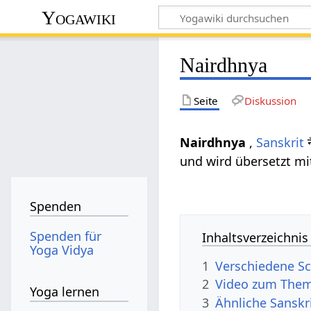
Yogawiki
Nairdhnya
Seite
Diskussion
Nairdhnya
,
Sanskrit
न
und wird übersetzt mit
Spenden
Spenden für
Inhaltsverzeichnis
Yoga Vidya
1
Verschiedene Sc
2
Video zum Them
Yoga lernen
3
Ähnliche Sanskr