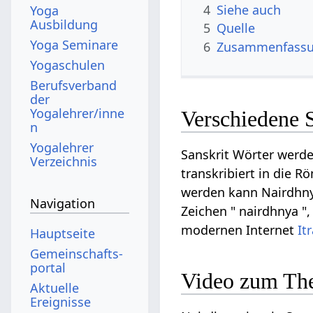
4
Siehe auch
Yoga
Ausbildung
5
Quelle
Yoga Seminare
6
Zusammenfassun
Yogaschulen
Berufsverband
der
Yogalehrer/inne
Verschiedene 
n
Yogalehrer
Sanskrit Wörter werde
Verzeichnis
transkribiert in die R
werden kann Nairdhnya 
Navigation
Zeichen " nairdhnya ",
modernen Internet
It
Hauptseite
Gemeinschafts­
portal
Video zum Th
Aktuelle
Ereignisse