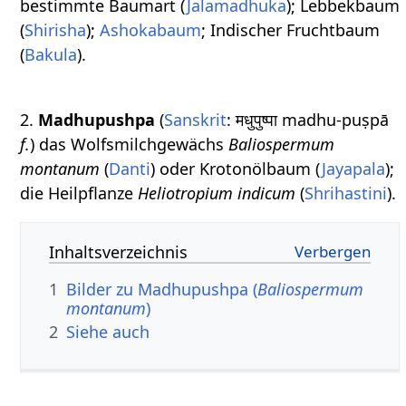
bestimmte Baumart (
Jalamadhuka
); Lebbekbaum
(
Shirisha
);
Ashokabaum
; Indischer Fruchtbaum
(
Bakula
).
2.
Madhupushpa
(
Sanskrit
: मधुपुष्पा madhu-puṣpā
f.
) das Wolfsmilchgewächs
Baliospermum
montanum
(
Danti
) oder Krotonölbaum (
Jayapala
);
die Heilpflanze
Heliotropium indicum
(
Shrihastini
).
Inhaltsverzeichnis
1
Bilder zu Madhupushpa (
Baliospermum
montanum
)
2
Siehe auch