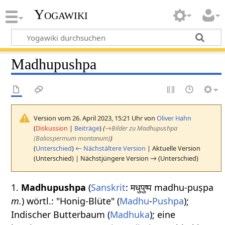
Yogawiki
Madhupushpa
Version vom 26. April 2023, 15:21 Uhr von
Oliver Hahn
(
Diskussion
|
Beiträge
)
(
→
Bilder zu Madhupushpa
(Baliospermum montanum)
)
(
Unterschied
)
← Nächstältere Version
| Aktuelle Version
(Unterschied) | Nächstjüngere Version → (Unterschied)
1.
Madhupushpa
(
Sanskrit
: मधुपुष्प madhu-puṣpa
m.
) wörtl.: "Honig-Blüte" (
Madhu
-
Pushpa
);
Indischer Butterbaum (
Madhuka
); eine