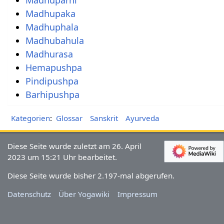
Madhupaka
Madhuphala
Madhubahula
Madhurasa
Hemapushpa
Pindipushpa
Barhipushpa
Kategorien
:
Glossar
Sanskrit
Ayurveda
Diese Seite wurde zuletzt am 26. April
2023 um 15:21 Uhr bearbeitet.
Diese Seite wurde bisher 2.197-mal abgerufen.
Datenschutz
Über Yogawiki
Impressum